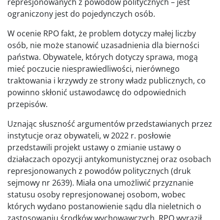
represjonowanych z powodów politycznych – jest
ograniczony jest do pojedynczych osób.
W ocenie RPO fakt, że problem dotyczy małej liczby
osób, nie może stanowić uzasadnienia dla bierności
państwa. Obywatele, których dotyczy sprawa, mogą
mieć poczucie niesprawiedliwości, nierównego
traktowania i krzywdy ze strony władz publicznych, co
powinno skłonić ustawodawcę do odpowiednich
przepisów.
Uznając słuszność argumentów przedstawianych przez
instytucje oraz obywateli, w 2022 r. posłowie
przedstawili projekt ustawy o zmianie ustawy o
działaczach opozycji antykomunistycznej oraz osobach
represjonowanych z powodów politycznych (druk
sejmowy nr 2639). Miała ona umożliwić przyznanie
statusu osoby represjonowanej osobom, wobec
których wydano postanowienie sądu dla nieletnich o
zastosowaniu środków wychowawczych. RPO wyraził