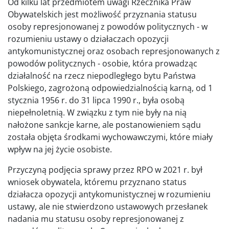
Od kilku lat przedmiotem uwagi Rzecznika Praw
Obywatelskich jest możliwość przyznania statusu
osoby represjonowanej z powodów politycznych - w
rozumieniu ustawy o działaczach opozycji
antykomunistycznej oraz osobach represjonowanych z
powodów politycznych - osobie, która prowadząc
działalność na rzecz niepodległego bytu Państwa
Polskiego, zagrożoną odpowiedzialnością karną, od 1
stycznia 1956 r. do 31 lipca 1990 r., była osobą
niepełnoletnią. W związku z tym nie były na nią
nałożone sankcje karne, ale postanowieniem sądu
została objęta środkami wychowawczymi, które miały
wpływ na jej życie osobiste.
Przyczyną podjęcia sprawy przez RPO w 2021 r. był
wniosek obywatela, któremu przyznano status
działacza opozycji antykomunistycznej w rozumieniu
ustawy, ale nie stwierdzono ustawowych przesłanek
nadania mu statusu osoby represjonowanej z