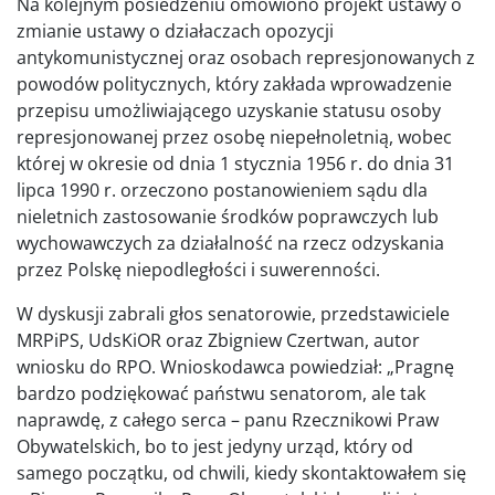
Na kolejnym posiedzeniu omówiono projekt ustawy o
zmianie ustawy o działaczach opozycji
antykomunistycznej oraz osobach represjonowanych z
powodów politycznych, który zakłada wprowadzenie
przepisu umożliwiającego uzyskanie statusu osoby
represjonowanej przez osobę niepełnoletnią, wobec
której w okresie od dnia 1 stycznia 1956 r. do dnia 31
lipca 1990 r. orzeczono postanowieniem sądu dla
nieletnich zastosowanie środków poprawczych lub
wychowawczych za działalność na rzecz odzyskania
przez Polskę niepodległości i suwerenności.
W dyskusji zabrali głos senatorowie, przedstawiciele
MRPiPS, UdsKiOR oraz Zbigniew Czertwan, autor
wniosku do RPO. Wnioskodawca powiedział: „Pragnę
bardzo podziękować państwu senatorom, ale tak
naprawdę, z całego serca – panu Rzecznikowi Praw
Obywatelskich, bo to jest jedyny urząd, który od
samego początku, od chwili, kiedy skontaktowałem się