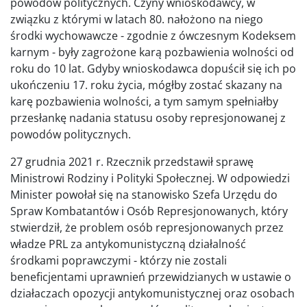
powodów politycznych. Czyny wnioskodawcy, w
związku z którymi w latach 80. nałożono na niego
środki wychowawcze - zgodnie z ówczesnym Kodeksem
karnym - były zagrożone karą pozbawienia wolności od
roku do 10 lat. Gdyby wnioskodawca dopuścił się ich po
ukończeniu 17. roku życia, mógłby zostać skazany na
karę pozbawienia wolności, a tym samym spełniałby
przesłankę nadania statusu osoby represjonowanej z
powodów politycznych.
27 grudnia 2021 r. Rzecznik przedstawił sprawę
Ministrowi Rodziny i Polityki Społecznej. W odpowiedzi
Minister powołał się na stanowisko Szefa Urzędu do
Spraw Kombatantów i Osób Represjonowanych, który
stwierdził, że problem osób represjonowanych przez
władze PRL za antykomunistyczną działalność
środkami poprawczymi - którzy nie zostali
beneficjentami uprawnień przewidzianych w ustawie o
działaczach opozycji antykomunistycznej oraz osobach