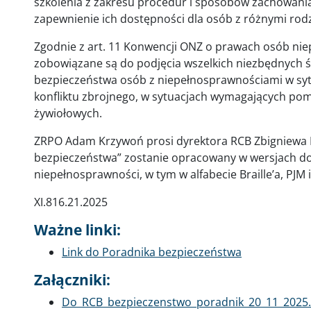
szkolenia z zakresu procedur i sposobów zachowania 
zapewnienie ich dostępności dla osób z różnymi rod
Zgodnie z art. 11 Konwencji ONZ o prawach osób ni
zobowiązane są do podjęcia wszelkich niezbędnych 
bezpieczeństwa osób z niepełnosprawnościami w sytu
konfliktu zbrojnego, w sytuacjach wymagających pom
żywiołowych.
ZRPO Adam Krzywoń prosi dyrektora RCB Zbigniewa M
bezpieczeństwa” zostanie opracowany w wersjach do
niepełnosprawności, w tym w alfabecie Braille’a, PJM 
XI.816.21.2025
Ważne linki:
Link do Poradnika bezpieczeństwa
Załączniki:
Dokument
Do_RCB_bezpieczenstwo_poradnik_20_11_2025.