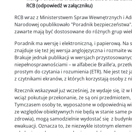
RCB (odpowiedź w załączniku)
RCB wraz z Ministerstwem Spraw Wewnętrznych i Adm
Narodowej opublikowało "Poradnik bezpieczeństwa".
zawarte mają być dostosowane do różnych grup wiek
Poradnik ma wersję i elektroniczną, i papierową. Na s
znajduje się też jej wersja anglojęzyczna i rozmaite w
Brakuje jednak publikacji w wersjach przystosowany
niepełnosprawnościami – w alfabecie Braille’a, prze
prostym do czytania i rozumienia (ETR). Nie jest też 
z czytnikami ekranów, z których korzystają osoby z 
Rzecznik wskazywał już wcześniej, że wydaje się, iż 
wciąż pokutuje przekonanie, że są oni przedmiotem,
Tymczasem osoby te, wyposażone w odpowiednią wiedz
ze względów obiektywnych nie będą w stanie same po
zdrowia), mogą samodzielnie wydostać się z budynku
ewakuacji. Oznacza to, że niezwykle istotnym eleme