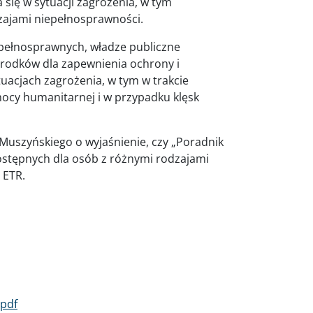
się w sytuacji zagrożenia, w tym
zajami niepełnosprawności.
epełnosprawnych, władze publiczne
środków dla zapewnienia ochrony i
acjach zagrożenia, w tym w trakcie
ocy humanitarnej i w przypadku klęsk
uszyńskiego o wyjaśnienie, czy „Poradnik
stępnych dla osób z różnymi rodzajami
i ETR.
pdf