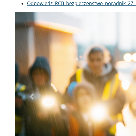
Dokument
Odpowiedz_RCB_bezpieczenstwo_poradnik_27_
Poprzednie