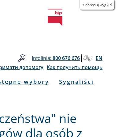
+ dopasuj wygląd
Infolinia:
800 676 676
EN
тримати допомогу
Как получить помощь
stępne wybory
Sygnaliści
czeństwa" nie
ów dla osób z