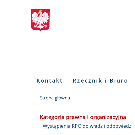
Biuletyn
Przejdź
Przejdź
Przejdź
Przejdź
do
do
to
do
Informacji
menu
treści
informacji
mapy
głównego
o
serwisu
Publicznej
kontakcie
RPO
Menu
Kontakt
Rzecznik i Biuro
PL
Strona główna
Kategoria prawna i organizacyjna
Wystąpienia RPO do władz i odpowiedzi