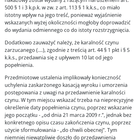
500 § 1 i 3 k.p.k. w zw. z art. 113 § 1 k.k.s., co miało
istotny wpływ na jego treść, ponieważ wyjaśnienie
wskazanych wyżej okoliczności mogłoby doprowadzić
do wydania odmiennego co do istoty rozstrzygnięcia.
Dodatkowo zauważyć należy, że karalność czynu
zarzucanego (....), zgodnie z treścią art. 44 § 1 pkt i § 5
k.k.s., przedawnia się z upływem 10 lat od jego
popełnienia.
Przedmiotowe ustalenia implikowały konieczność
uchylenia zaskarżonego kasacją wyroku i umorzenia
postępowania z uwagi na przedawnienie karalności
czynu. W tym miejscu wskazać trzeba na nieprecyzyjne
określenie daty popełnienia czynu, poprzez wskazanie
jego początku - „od dnia 21 marca 2009 r.”, jednak bez
konkretnego opisu czasu zakończenia czynu, poprzez
użycie sformułowania - „do chwili obecnej”. Tym
niemniej niewątpliwie doszło do przedawnienia