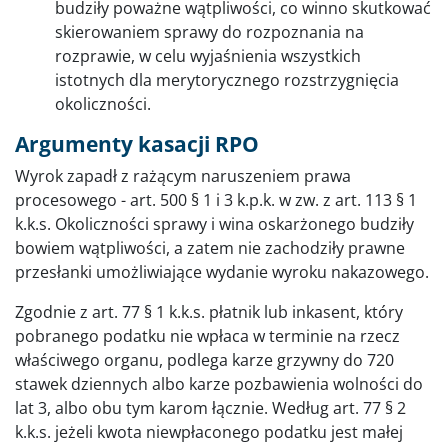
budziły poważne wątpliwości, co winno skutkować
skierowaniem sprawy do rozpoznania na
rozprawie, w celu wyjaśnienia wszystkich
istotnych dla merytorycznego rozstrzygnięcia
okoliczności.
Argumenty kasacji RPO
Wyrok zapadł z rażącym naruszeniem prawa
procesowego - art. 500 § 1 i 3 k.p.k. w zw. z art. 113 § 1
k.k.s. Okoliczności sprawy i wina oskarżonego budziły
bowiem wątpliwości, a zatem nie zachodziły prawne
przesłanki umożliwiające wydanie wyroku nakazowego.
Zgodnie z art. 77 § 1 k.k.s. płatnik lub inkasent, który
pobranego podatku nie wpłaca w terminie na rzecz
właściwego organu, podlega karze grzywny do 720
stawek dziennych albo karze pozbawienia wolności do
lat 3, albo obu tym karom łącznie. Według art. 77 § 2
k.k.s. jeżeli kwota niewpłaconego podatku jest małej