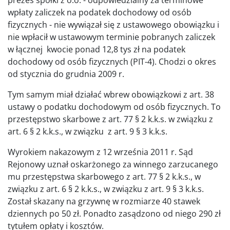
wpłaty zaliczek na podatek dochodowy od osób
fizycznych - nie wywiązał się z ustawowego obowiązku i
nie wpłacił w ustawowym terminie pobranych zaliczek
w łącznej kwocie ponad 12,8 tys zł na podatek
dochodowy od osób fizycznych (PIT-4). Chodzi o okres
od stycznia do grudnia 2009 r.
Tym samym miał działać wbrew obowiązkowi z art. 38
ustawy o podatku dochodowym od osób fizycznych. To
przestępstwo skarbowe z art. 77 § 2 k.k.s. w związku z
art. 6 § 2 k.k.s., w związku z art. 9 § 3 k.k.s.
Wyrokiem nakazowym z 12 września 2011 r. Sąd
Rejonowy uznał oskarżonego za winnego zarzucanego
mu przestępstwa skarbowego z art. 77 § 2 k.k.s., w
związku z art. 6 § 2 k.k.s., w związku z art. 9 § 3 k.k.s.
Został skazany na grzywnę w rozmiarze 40 stawek
dziennych po 50 zł. Ponadto zasądzono od niego 290 zł
tytułem opłaty i kosztów.