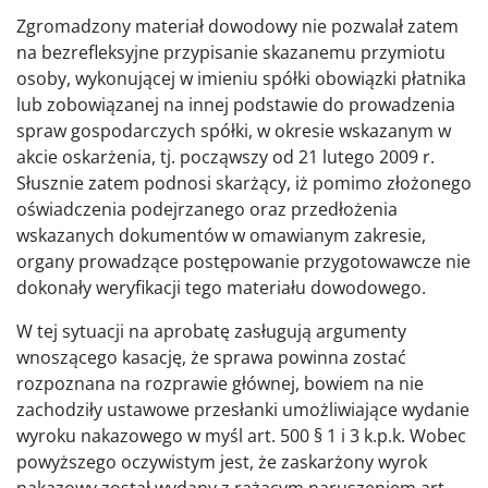
Zgromadzony materiał dowodowy nie pozwalał zatem
na bezrefleksyjne przypisanie skazanemu przymiotu
osoby, wykonującej w imieniu spółki obowiązki płatnika
lub zobowiązanej na innej podstawie do prowadzenia
spraw gospodarczych spółki, w okresie wskazanym w
akcie oskarżenia, tj. począwszy od 21 lutego 2009 r.
Słusznie zatem podnosi skarżący, iż pomimo złożonego
oświadczenia podejrzanego oraz przedłożenia
wskazanych dokumentów w omawianym zakresie,
organy prowadzące postępowanie przygotowawcze nie
dokonały weryfikacji tego materiału dowodowego.
W tej sytuacji na aprobatę zasługują argumenty
wnoszącego kasację, że sprawa powinna zostać
rozpoznana na rozprawie głównej, bowiem na nie
zachodziły ustawowe przesłanki umożliwiające wydanie
wyroku nakazowego w myśl art. 500 § 1 i 3 k.p.k. Wobec
powyższego oczywistym jest, że zaskarżony wyrok
nakazowy został wydany z rażącym naruszeniem art.