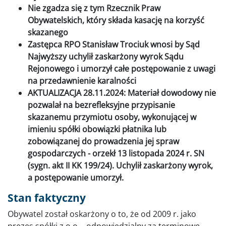
Nie zgadza się z tym Rzecznik Praw
Obywatelskich, który składa kasację na korzyść
skazanego
Zastępca RPO Stanisław Trociuk wnosi by Sąd
Najwyższy uchylił zaskarżony wyrok Sądu
Rejonowego i umorzył całe postępowanie z uwagi
na przedawnienie karalności
AKTUALIZACJA 28.11.2024: Materiał dowodowy nie
pozwalał na bezrefleksyjne przypisanie
skazanemu przymiotu osoby, wykonującej w
imieniu spółki obowiązki płatnika lub
zobowiązanej do prowadzenia jej spraw
gospodarczych - orzekł 13 listopada 2024 r. SN
(sygn. akt II KK 199/24). Uchylił zaskarżony wyrok,
a postępowanie umorzył.
Stan faktyczny
Obywatel został oskarżony o to, że od 2009 r. jako
prezes spółki z o.o. - odpowiedzialny za terminowe