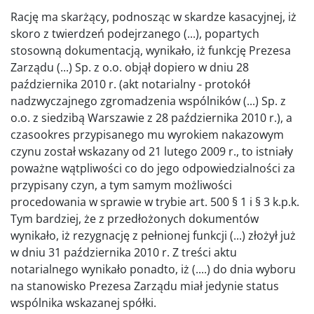
Rację ma skarżący, podnosząc w skardze kasacyjnej, iż
skoro z twierdzeń podejrzanego (...), popartych
stosowną dokumentacją, wynikało, iż funkcję Prezesa
Zarządu (...) Sp. z o.o. objął dopiero w dniu 28
października 2010 r. (akt notarialny - protokół
nadzwyczajnego zgromadzenia wspólników (...) Sp. z
o.o. z siedzibą Warszawie z 28 października 2010 r.), a
czasookres przypisanego mu wyrokiem nakazowym
czynu został wskazany od 21 lutego 2009 r., to istniały
poważne wątpliwości co do jego odpowiedzialności za
przypisany czyn, a tym samym możliwości
procedowania w sprawie w trybie art. 500 § 1 i § 3 k.p.k.
Tym bardziej, że z przedłożonych dokumentów
wynikało, iż rezygnację z pełnionej funkcji (...) złożył już
w dniu 31 października 2010 r. Z treści aktu
notarialnego wynikało ponadto, iż (....) do dnia wyboru
na stanowisko Prezesa Zarządu miał jedynie status
wspólnika wskazanej spółki.