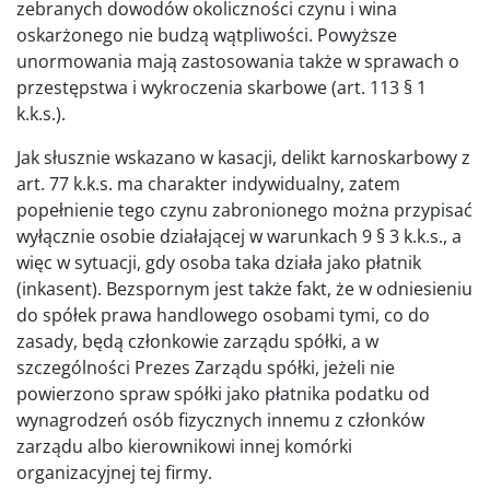
zebranych dowodów okoliczności czynu i wina
oskarżonego nie budzą wątpliwości. Powyższe
unormowania mają zastosowania także w sprawach o
przestępstwa i wykroczenia skarbowe (art. 113 § 1
k.k.s.).
Jak słusznie wskazano w kasacji, delikt karnoskarbowy z
art. 77 k.k.s. ma charakter indywidualny, zatem
popełnienie tego czynu zabronionego można przypisać
wyłącznie osobie działającej w warunkach 9 § 3 k.k.s., a
więc w sytuacji, gdy osoba taka działa jako płatnik
(inkasent). Bezspornym jest także fakt, że w odniesieniu
do spółek prawa handlowego osobami tymi, co do
zasady, będą członkowie zarządu spółki, a w
szczególności Prezes Zarządu spółki, jeżeli nie
powierzono spraw spółki jako płatnika podatku od
wynagrodzeń osób fizycznych innemu z członków
zarządu albo kierownikowi innej komórki
organizacyjnej tej firmy.