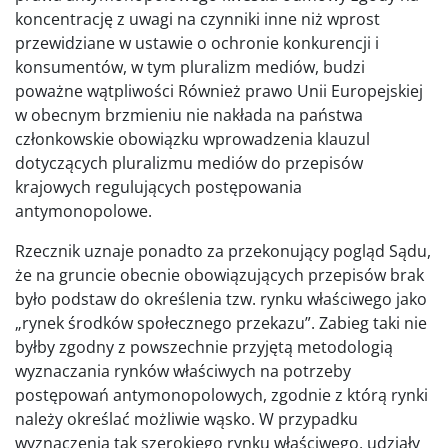
koncentrację z uwagi na czynniki inne niż wprost
przewidziane w ustawie o ochronie konkurencji i
konsumentów, w tym pluralizm mediów, budzi
poważne wątpliwości Również prawo Unii Europejskiej
w obecnym brzmieniu nie nakłada na państwa
członkowskie obowiązku wprowadzenia klauzul
dotyczących pluralizmu mediów do przepisów
krajowych regulujących postępowania
antymonopolowe.
Rzecznik uznaje ponadto za przekonujący pogląd Sądu,
że na gruncie obecnie obowiązujących przepisów brak
było podstaw do określenia tzw. rynku właściwego jako
„rynek środków społecznego przekazu”. Zabieg taki nie
byłby zgodny z powszechnie przyjętą metodologią
wyznaczania rynków właściwych na potrzeby
postępowań antymonopolowych, zgodnie z którą rynki
należy określać możliwie wąsko. W przypadku
wyznaczenia tak szerokiego rynku właściwego, udziały