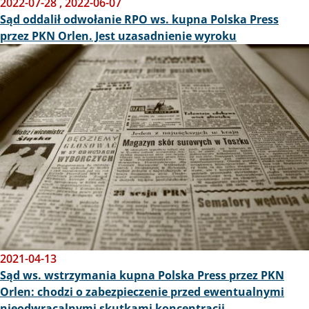
2022-07-28
,
2022-06-07
Sąd oddalił odwołanie RPO ws. kupna Polska Press
przez PKN Orlen. Jest uzasadnienie wyroku
Obraz
2021-04-13
Sąd ws. wstrzymania kupna Polska Press przez PKN
Orlen: chodzi o zabezpieczenie przed ewentualnymi
nieodwracalnymi skutkami koncentracji