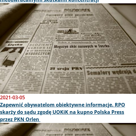
Obraz
2021-03-05
Zapewnić obywatelom obiektywne informacje. RPO
skarży do sądu zgodę UOKiK na kupno Polska Press
przez PKN Orlen
Obraz