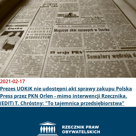
2021-02-17
Prezes UOKiK nie udostępni akt sprawy zakupu Polska
Press przez PKN Orlen - mimo interwencji Rzecznika.
(EDIT) T. Chróstny: "To tajemnica przedsiębiorstwa"