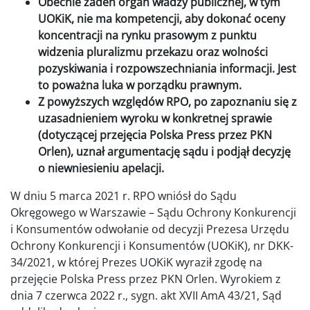
Obecnie żaden organ władzy publicznej, w tym
UOKiK, nie ma kompetencji, aby dokonać oceny
koncentracji na rynku prasowym z punktu
widzenia pluralizmu przekazu oraz wolności
pozyskiwania i rozpowszechniania informacji. Jest
to poważna luka w porządku prawnym.
Z powyższych względów RPO, po zapoznaniu się z
uzasadnieniem wyroku w konkretnej sprawie
(dotyczącej przejęcia Polska Press przez PKN
Orlen), uznał argumentację sądu i podjął decyzję
o niewniesieniu apelacji.
W dniu 5 marca 2021 r. RPO wniósł do Sądu
Okręgowego w Warszawie – Sądu Ochrony Konkurencji
i Konsumentów odwołanie od decyzji Prezesa Urzędu
Ochrony Konkurencji i Konsumentów (UOKiK), nr DKK-
34/2021, w której Prezes UOKiK wyraził zgodę na
przejęcie Polska Press przez PKN Orlen. Wyrokiem z
dnia 7 czerwca 2022 r., sygn. akt XVII AmA 43/21, Sąd