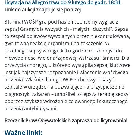
Licytacja na Allegro trwa do 9 lutego do godz. 18:34
.
Link do aukcji znajduje się poniżej.
31. Finał WOŚP gra pod hasłem: „Chcemy wygrać z
sepsą! Gramy dla wszystkich - małych i dużych!”. Sepsa
to zespół objawów wywołanych przez niekontrolowaną,
gwałtowną reakcję organizmu na zakażenie. W
przebiegu sepsy w ciągu kilku godzin może dojść do
niewydolności wielonarządowej, wstrząsu i śmierci. Dla
przeżycia chorego, u którego wystąpiła sepsa, kluczowe
jest jak najszybsze rozpoznanie i włączenie właściwego
leczenia. Właśnie dlatego WOŚP chce wyposażyć
szpitale w urządzenia pozwalające na przyspieszenie
diagnostyki zakażeń – umożliwi to lepszą terapię sepsy
poprzez szybsze wdrożenie celowanego i skutecznego
leczenia antybiotykami.
Rzecznik Praw Obywatelskich zaprasza do licytowania!
Ważne linki: