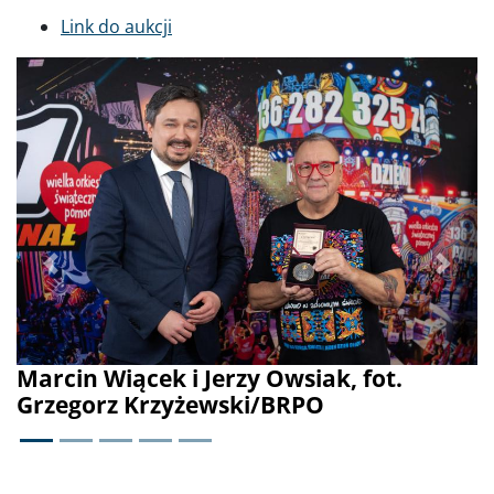
Link do aukcji
Poprzednie
Dalej
n Wiącek i Jerzy Owsiak, fot.
Medal o
gorz Krzyżewski/BRPO
dla upa
uchwale
Grzegor