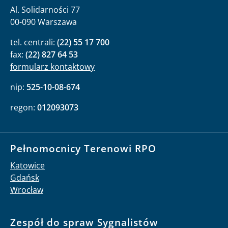
Adres
Al. Solidarności 77
00-090 Warszawa
tel. centrali:
(22) 55 17 700
fax:
(22) 827 64 53
formularz kontaktowy
nip:
525-10-08-674
regon:
012093073
Pełnomocnicy Terenowi RPO
Katowice
Gdańsk
Wrocław