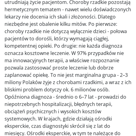
utrudniają życie pacjentom. Choroby rzadkie pozostają
hermetycznym tematem - nawet wielu doświadczonych
lekarzy nie docenia ich skali i złożoności. Dlatego
niezbędne jest obalenie kilku mitów. Po pierwsze:
choroby rzadkie nie dotyczą wyłącznie dzieci - połowa
pacjentów to dorośli, którzy wymagają ciągłej,
kompetentnej opieki. Po drugie: nie każda diagnoza
oznacza kosztowne leczenie. W 97% przypadków nie
ma innowacyjnych terapii, a właściwe rozpoznanie
pozwala zastosować proste leczenie lub dobrze
zaplanować opiekę. To nie jest marginalna grupa - 2–3
miliony Polaków żyje z chorobami rzadkimi, a wraz z ich
bliskimi problem dotyczy ok. 6 milionów osób.
Opóźniona diagnoza - średnio o 6–7 lat - prowadzi do
niepotrzebnych hospitalizacji, błędnych terapii,
obciążeń psychicznych i wysokich kosztów
systemowych. W krajach, gdzie działają ośrodki
eksperckie, czas diagnostyki skrócił się z lat do
miesięcy. Ośrodki eksperckie, w tym te należące do