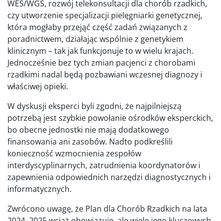
WES/WGS, rozwój telekonsultacji dla chorób rzadkich,
czy utworzenie specjalizacji pielęgniarki genetycznej,
która mogłaby przejąć część zadań związanych z
poradnictwem, działając wspólnie z genetykiem
klinicznym – tak jak funkcjonuje to w wielu krajach.
Jednocześnie bez tych zmian pacjenci z chorobami
rzadkimi nadal będą pozbawiani wczesnej diagnozy i
właściwej opieki.
W dyskusji eksperci byli zgodni, że najpilniejszą
potrzebą jest szybkie powołanie ośrodków eksperckich,
bo obecne jednostki nie mają dodatkowego
finansowania ani zasobów. Nadto podkreślili
konieczność wzmocnienia zespołów
interdyscyplinarnych, zatrudnienia koordynatorów i
zapewnienia odpowiednich narzędzi diagnostycznych i
informatycznych.
Zwrócono uwagę, że Plan dla Chorób Rzadkich na lata
2024–2025 wciąż obowiązuje, ale wiele jego kluczowych