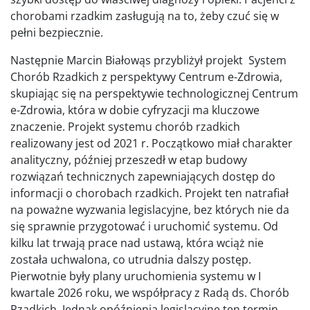
chorobami rzadkim zasługują na to, żeby czuć się w
pełni bezpiecznie.
Następnie Marcin Białowąs przybliżył projekt System
Chorób Rzadkich z perspektywy Centrum e-Zdrowia,
skupiając się na perspektywie technologicznej Centrum
e-Zdrowia, która w dobie cyfryzacji ma kluczowe
znaczenie. Projekt systemu chorób rzadkich
realizowany jest od 2021 r. Początkowo miał charakter
analityczny, później przeszedł w etap budowy
rozwiązań technicznych zapewniających dostęp do
informacji o chorobach rzadkich. Projekt ten natrafiał
na poważne wyzwania legislacyjne, bez których nie da
się sprawnie przygotować i uruchomić systemu. Od
kilku lat trwają prace nad ustawą, która wciąż nie
została uchwalona, co utrudnia dalszy postęp.
Pierwotnie były plany uruchomienia systemu w I
kwartale 2026 roku, we współpracy z Radą ds. Chorób
Rzadkich. Jednak opóźnienia legislacyjne ten termin