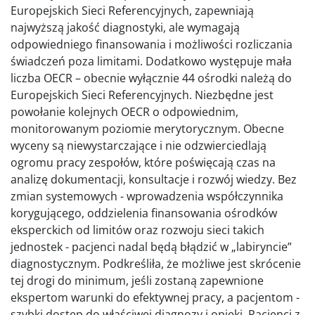
Europejskich Sieci Referencyjnych, zapewniają
najwyższą jakość diagnostyki, ale wymagają
odpowiedniego finansowania i możliwości rozliczania
świadczeń poza limitami. Dodatkowo występuje mała
liczba OECR – obecnie wyłącznie 44 ośrodki należą do
Europejskich Sieci Referencyjnych. Niezbędne jest
powołanie kolejnych OECR o odpowiednim,
monitorowanym poziomie merytorycznym. Obecne
wyceny są niewystarczające i nie odzwierciedlają
ogromu pracy zespołów, które poświęcają czas na
analizę dokumentacji, konsultacje i rozwój wiedzy. Bez
zmian systemowych - wprowadzenia współczynnika
korygującego, oddzielenia finansowania ośrodków
eksperckich od limitów oraz rozwoju sieci takich
jednostek - pacjenci nadal będą błądzić w „labiryncie”
diagnostycznym. Podkreśliła, że możliwe jest skrócenie
tej drogi do minimum, jeśli zostaną zapewnione
ekspertom warunki do efektywnej pracy, a pacjentom -
szybki dostęp do właściwej diagnozy i opieki. Pacjenci z