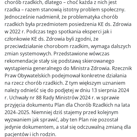
chorób rzadkich, dlatego – choć każda z nich jest
rzadka – razem stanowią istotny problem społeczny.
Jednocześnie nadmienił, że problematyka chorób
rzadkich była przedmiotem posiedzenia KE ds. Zdrowia
w 2022 r. Podczas tego spotkania eksperci jak i
członkowie KE ds. Zdrowia byli zgodni, że
przeciwdziałanie chorobom rzadkim, wymaga dalszych
zmian systemowych. Przedstawione wówczas
rekomendacje stały się podstawą skierowanego
wystąpienia generalnego do Ministra Zdrowia. Rzecznik
Praw Obywatelskich podejmował konkretne działania
na rzecz chorób rzadkich. Z tym większym uznaniem
należy odnieść się do podjętej w dniu 13 sierpnia 2024
r. Uchwały nr 88 Rady Ministrów 2024 r. w sprawie
przyjęcia dokumentu Plan dla Chorób Rzadkich na lata
2024‒2025. Niemniej dziś stajemy przed kolejnym
wyzwaniem jak sprawić, aby ten Plan nie pozostał
jedynie dokumentem, a stał się odczuwalną zmianą dla
pacjentów i ich rodzin.