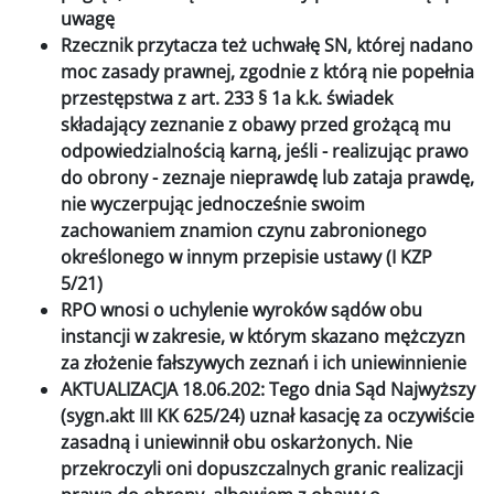
uwagę
Rzecznik przytacza też uchwałę SN, której nadano
moc zasady prawnej, zgodnie z którą nie popełnia
przestępstwa z art. 233 § 1a k.k. świadek
składający zeznanie z obawy przed grożącą mu
odpowiedzialnością karną, jeśli - realizując prawo
do obrony - zeznaje nieprawdę lub zataja prawdę,
nie wyczerpując jednocześnie swoim
zachowaniem znamion czynu zabronionego
określonego w innym przepisie ustawy (I KZP
5/21)
RPO wnosi o uchylenie wyroków sądów obu
instancji w zakresie, w którym skazano mężczyzn
za złożenie fałszywych zeznań i ich uniewinnienie
AKTUALIZACJA 18.06.202: Tego dnia Sąd Najwyższy
(sygn.akt III KK 625/24) uznał kasację za oczywiście
zasadną i uniewinnił obu oskarżonych. Nie
przekroczyli oni dopuszczalnych granic realizacji