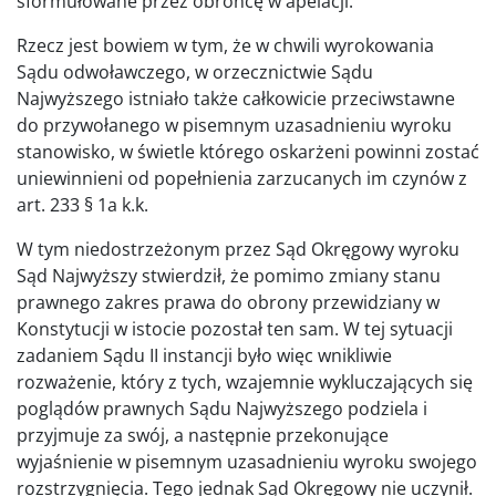
sformułowane przez obrońcę w apelacji.
Rzecz jest bowiem w tym, że w chwili wyrokowania
Sądu odwoławczego, w orzecznictwie Sądu
Najwyższego istniało także całkowicie przeciwstawne
do przywołanego w pisemnym uzasadnieniu wyroku
stanowisko, w świetle którego oskarżeni powinni zostać
uniewinnieni od popełnienia zarzucanych im czynów z
art. 233 § 1a k.k.
W tym niedostrzeżonym przez Sąd Okręgowy wyroku
Sąd Najwyższy stwierdził, że pomimo zmiany stanu
prawnego zakres prawa do obrony przewidziany w
Konstytucji w istocie pozostał ten sam. W tej sytuacji
zadaniem Sądu II instancji było więc wnikliwie
rozważenie, który z tych, wzajemnie wykluczających się
poglądów prawnych Sądu Najwyższego podziela i
przyjmuje za swój, a następnie przekonujące
wyjaśnienie w pisemnym uzasadnieniu wyroku swojego
rozstrzygnięcia. Tego jednak Sąd Okręgowy nie uczynił.