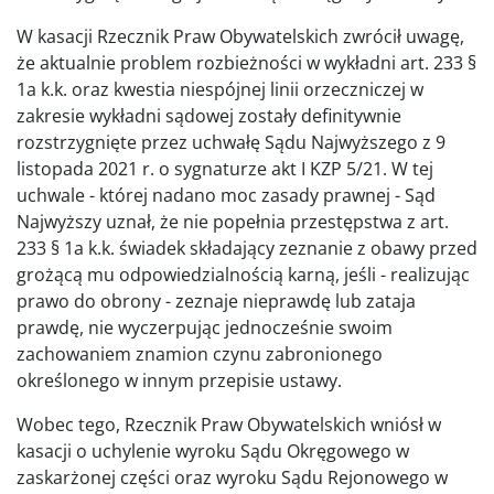
W kasacji Rzecznik Praw Obywatelskich zwrócił uwagę,
że aktualnie problem rozbieżności w wykładni art. 233 §
1a k.k. oraz kwestia niespójnej linii orzeczniczej w
zakresie wykładni sądowej zostały definitywnie
rozstrzygnięte przez uchwałę Sądu Najwyższego z 9
listopada 2021 r. o sygnaturze akt I KZP 5/21. W tej
uchwale - której nadano moc zasady prawnej - Sąd
Najwyższy uznał, że nie popełnia przestępstwa z art.
233 § 1a k.k. świadek składający zeznanie z obawy przed
grożącą mu odpowiedzialnością karną, jeśli - realizując
prawo do obrony - zeznaje nieprawdę lub zataja
prawdę, nie wyczerpując jednocześnie swoim
zachowaniem znamion czynu zabronionego
określonego w innym przepisie ustawy.
Wobec tego, Rzecznik Praw Obywatelskich wniósł w
kasacji o uchylenie wyroku Sądu Okręgowego w
zaskarżonej części oraz wyroku Sądu Rejonowego w