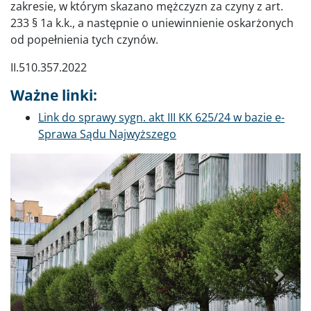
zakresie, w którym skazano mężczyzn za czyny z art.
233 § 1a k.k., a następnie o uniewinnienie oskarżonych
od popełnienia tych czynów.
II.510.357.2022
Ważne linki:
Link do sprawy sygn. akt III KK 625/24 w bazie e-
Sprawa Sądu Najwyższego
Poprzednie
Dalej