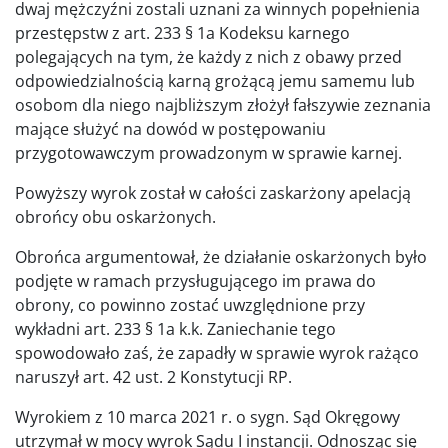
dwaj mężczyźni zostali uznani za winnych popełnienia
przestępstw z art. 233 § 1a Kodeksu karnego
polegających na tym, że każdy z nich z obawy przed
odpowiedzialnością karną grożącą jemu samemu lub
osobom dla niego najbliższym złożył fałszywie zeznania
mające służyć na dowód w postępowaniu
przygotowawczym prowadzonym w sprawie karnej.
Powyższy wyrok został w całości zaskarżony apelacją
obrońcy obu oskarżonych.
Obrońca argumentował, że działanie oskarżonych było
podjęte w ramach przysługującego im prawa do
obrony, co powinno zostać uwzględnione przy
wykładni art. 233 § 1a k.k. Zaniechanie tego
spowodowało zaś, że zapadły w sprawie wyrok rażąco
naruszył art. 42 ust. 2 Konstytucji RP.
Wyrokiem z 10 marca 2021 r. o sygn. Sąd Okręgowy
utrzymał w mocy wyrok Sądu I instancji. Odnosząc się