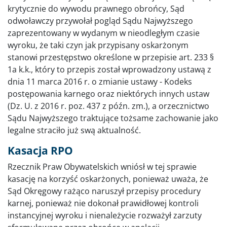
krytycznie do wywodu prawnego obrońcy, Sąd
odwoławczy przywołał pogląd Sądu Najwyższego
zaprezentowany w wydanym w nieodległym czasie
wyroku, że taki czyn jak przypisany oskarżonym
stanowi przestępstwo określone w przepisie art. 233 §
1a k.k., który to przepis został wprowadzony ustawą z
dnia 11 marca 2016 r. o zmianie ustawy - Kodeks
postępowania karnego oraz niektórych innych ustaw
(Dz. U. z 2016 r. poz. 437 z późn. zm.), a orzecznictwo
Sądu Najwyższego traktujące tożsame zachowanie jako
legalne straciło już swą aktualność.
Kasacja RPO
Rzecznik Praw Obywatelskich wniósł w tej sprawie
kasację na korzyść oskarżonych, ponieważ uważa, że
Sąd Okręgowy rażąco naruszył przepisy procedury
karnej, ponieważ nie dokonał prawidłowej kontroli
instancyjnej wyroku i nienależycie rozważył zarzuty