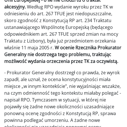
akcesyjny.
Według RPO wydanie wyroku przez TK w
odniesieniu do art. 267 TFUE jest niedopuszczalne,
skoro zgodność z Konstytucją RP art. 234 Traktatu
ustanawiającego Wspólnotę Europejską (będącego
odpowiednikiem art. 267 TFUE sprzed zmian na mocy
Traktatu z Lizbony), była już przedmiotem orzekania
właśnie 11 maja 2005 r.
W ocenie Rzecznika Prokurator
Generalny nie dostrzega tego problemu, traktując
możliwość wydania orzeczenia przez TK za oczywistą.
- Prokurator Generalny dostrzegł co prawda, że wyrok
zapadł, ale uznał, że ocena konstytucyjności miała
miejsce „w innym kontekście”, nie wyjaśniając wszakże,
na czym odmienność tego kontekstu miałaby polegać -
napisał RPO. Tymczasem w sytuacji, w której nie
pojawiły się żadne nowe okoliczności uzasadniające
ponowną ocenę zgodności z Konstytucją RP, sprawa
powinna podlegać umorzeniu. A żadne nowe
okoliczności nie uzasadniają ponownej oceny