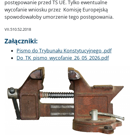
postępowanie przed TS UE. Tylko ewentualne
wycofanie wniosku przez Komisję Europejską
spowodowałoby umorzenie tego postępowania.
VII.510.52.2018
Załączniki:
Dokument
Pismo do Trybunału Konstytucyjnego .pdf
Dokument
Do_TK_pismo_wycofanie_26_05_2026.pdf
Poprzednie
Dalej