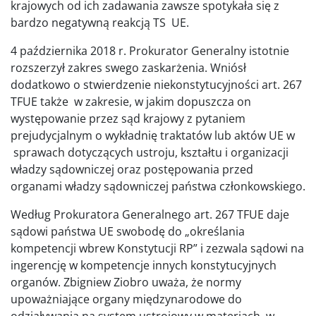
krajowych od ich zadawania zawsze spotykała się z
bardzo negatywną reakcją TS UE.
4 października 2018 r. Prokurator Generalny istotnie
rozszerzył zakres swego zaskarżenia. Wniósł
dodatkowo o stwierdzenie niekonstytucyjności art. 267
TFUE także w zakresie, w jakim dopuszcza on
występowanie przez sąd krajowy z pytaniem
prejudycjalnym o wykładnię traktatów lub aktów UE w
sprawach dotyczących ustroju, kształtu i organizacji
władzy sądowniczej oraz postępowania przed
organami władzy sądowniczej państwa członkowskiego.
Według Prokuratora Generalnego art. 267 TFUE daje
sądowi państwa UE swobodę do „określania
kompetencji wbrew Konstytucji RP” i zezwala sądowi na
ingerencję w kompetencje innych konstytucyjnych
organów. Zbigniew Ziobro uważa, że normy
upoważniające organy międzynarodowe do
odziaływania na system ustrojowy w materiach, w