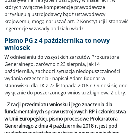
których wyłączne kompetencje prawodawcze
przysługują ustrojodawcy bądź ustawodawcy
krajowemu, mogą naruszać art. 2 Konstytucji i stanowić
ingerencję w zasady podziału władz.
Pismo PG z 4 października to nowy
wniosek
W odniesieniu do wszystkich zarzutów Prokuratora
Generalnego, zarówno z 23 sierpnia, jak i 4
października, zachodzi sytuacja niedopuszczalności
wydania orzeczenia - napisał Adam Bodnar w
stanowisku dla TK z 22 listopada 2018 r. Odnosi się ono
wyłącznie do poszerzonego wniosku Zbigniewa Ziobry.
-
Z racji przedmiotu wniosku i jego znaczenia dla
fundamentalnych spraw ustrojowych RP i członkostwa
w Unii Europejskiej, pismo procesowe Prokuratora
Generalnego z dnia 4 października 2018 r. jest pod
względem materialnym w istocie nowym wnioskiem