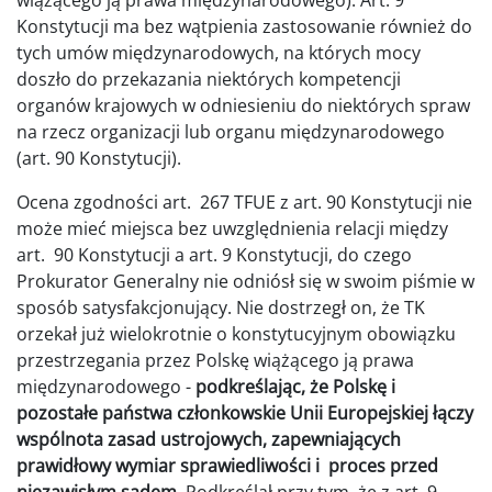
Konstytucji ma bez wątpienia zastosowanie również do
tych umów międzynarodowych, na których mocy
doszło do przekazania niektórych kompetencji
organów krajowych w odniesieniu do niektórych spraw
na rzecz organizacji lub organu międzynarodowego
(art. 90 Konstytucji).
Ocena zgodności art. 267 TFUE z art. 90 Konstytucji nie
może mieć miejsca bez uwzględnienia relacji między
art. 90 Konstytucji a art. 9 Konstytucji, do czego
Prokurator Generalny nie odniósł się w swoim piśmie w
sposób satysfakcjonujący. Nie dostrzegł on, że TK
orzekał już wielokrotnie o konstytucyjnym obowiązku
przestrzegania przez Polskę wiążącego ją prawa
międzynarodowego -
podkreślając, że Polskę i
pozostałe państwa członkowskie Unii Europejskiej łączy
wspólnota zasad ustrojowych, zapewniających
prawidłowy wymiar sprawiedliwości i proces przed
niezawisłym sądem.
Podkreślał przy tym, że z art. 9