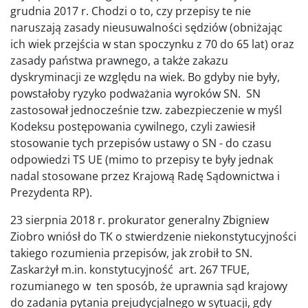
grudnia 2017 r. Chodzi o to, czy przepisy te nie
naruszają zasady nieusuwalności sędziów (obniżając
ich wiek przejścia w stan spoczynku z 70 do 65 lat) oraz
zasady państwa prawnego, a także zakazu
dyskryminacji ze względu na wiek. Bo gdyby nie były,
powstałoby ryzyko podważania wyroków SN. SN
zastosował jednocześnie tzw. zabezpieczenie w myśl
Kodeksu postępowania cywilnego, czyli zawiesił
stosowanie tych przepisów ustawy o SN - do czasu
odpowiedzi TS UE (mimo to przepisy te były jednak
nadal stosowane przez Krajową Radę Sądownictwa i
Prezydenta RP).
23 sierpnia 2018 r. prokurator generalny Zbigniew
Ziobro wniósł do TK o stwierdzenie niekonstytucyjności
takiego rozumienia przepisów, jak zrobił to SN.
Zaskarżył m.in. konstytucyjność art. 267 TFUE,
rozumianego w ten sposób, że uprawnia sąd krajowy
do zadania pytania prejudycjalnego w sytuacji, gdy