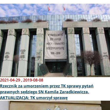
Obraz
2021-04-29
,
2019-08-08
Rzecznik za umorzeniem przez TK sprawy pytań
prawnych sędziego SN Kamila Zaradkiewicza.
AKTUALIZACJA: TK umorzył sprawę
Obraz