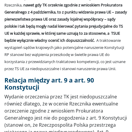
Rzecznika,
nawet gdy TK orzeknie zgodnie z wnioskiem Prokuratora
Generalnego z 4 października, to z punktu widzenia prawa UE – zasady
pierwszeństwa prawa UE oraz zasady lojalnej współpracy – sądy
polskie i tak będą mogły nadal kierować pytania prejudycjalne do TS
UE w każdej sprawie, w której same uznają to za stosowne, a TSUE
będzie wyłącznie władny ocenić ich dopuszczalność.
A traktowanie
wystąpień sądów krajowych jako potencjalne naruszenie Konstytucji
RP stanowi bez wątpienia przeszkodę w świetle prawa UE do
korzystania z przewidzianych traktatowo kompetencji, co jest uznane
przez TS UE za niedopuszczalne i stanowi naruszenie prawa Unii.
Relacja między art. 9 a art. 90
Konstytucji
Wydanie orzeczenia przez TK jest niedopuszczalne
również dlatego, że w ocenie Rzecznika ewentualne
orzeczenie zgodne z wnioskiem Prokuratora
Generalnego jest nie do pogodzenia z art. 9 Konstytucji
(stanowi on, że Rzeczpospolita Polska przestrzega
wiążącego ją prawa międzynarodowego). Art. 9