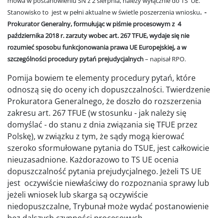
mowa w postanowieniu SN z 2 sierpnia, należy wyłącznie do TS UE.
Stanowisko to jest w pełni aktualne w świetle poszerzenia wniosku
. -
Prokurator Generalny, formułując w piśmie procesowym z 4
października 2018 r. zarzuty wobec art. 267 TFUE, wydaje się nie
rozumieć sposobu funkcjonowania prawa UE Europejskiej, a w
szczególności procedury pytań prejudycjalnych
– napisał RPO.
Pomija bowiem te elementy procedury pytań, które
odnoszą się do oceny ich dopuszczalności. Twierdzenie
Prokuratora Generalnego, że doszło do rozszerzenia
zakresu art. 267 TFUE (w stosunku - jak należy się
domyślać - do stanu z dnia związania się TFUE przez
Polskę), w związku z tym, że sądy mogą kierować
szeroko sformułowane pytania do TSUE, jest całkowicie
nieuzasadnione. Każdorazowo to TS UE ocenia
dopuszczalność pytania prejudycjalnego. Jeżeli TS UE
jest oczywiście niewłaściwy do rozpoznania sprawy lub
jeżeli wniosek lub skarga są oczywiście
niedopuszczalne, Trybunał może wydać postanowienie
bez dalszych czynności procesowych.