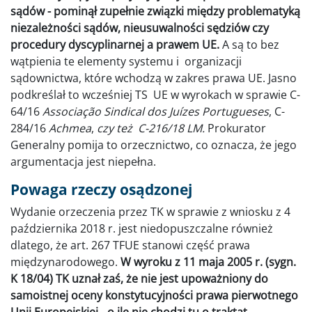
sądów - pominął zupełnie związki między problematyką
niezależności sądów, nieusuwalności sędziów czy
procedury dyscyplinarnej a prawem UE.
A są to bez
wątpienia te elementy systemu i organizacji
sądownictwa, które wchodzą w zakres prawa UE. Jasno
podkreślał to wcześniej TS UE w wyrokach w sprawie C-
64/16
Associação Sindical dos Juízes Portugueses
, C-
284/16
Achmea
,
czy też C-216/18 LM.
Prokurator
Generalny pomija to orzecznictwo, co oznacza, że jego
argumentacja jest niepełna.
Powaga rzeczy osądzonej
Wydanie orzeczenia przez TK w sprawie z wniosku z 4
października 2018 r. jest niedopuszczalne również
dlatego, że art. 267 TFUE stanowi część prawa
międzynarodowego.
W wyroku z 11 maja 2005 r. (sygn.
K 18/04) TK uznał zaś, że nie jest upoważniony do
samoistnej oceny konstytucyjności prawa pierwotnego
Unii Europejskiej - o ile nie chodzi tu o traktat