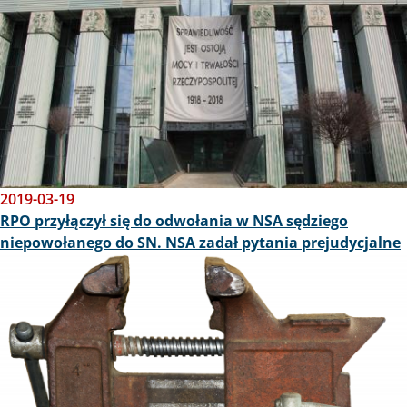
2019-03-19
RPO przyłączył się do odwołania w NSA sędziego
niepowołanego do SN. NSA zadał pytania prejudycjalne
Obraz