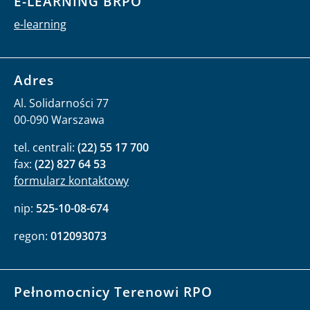
E-LEARNING BRPO
e-learning
Adres
Al. Solidarności 77
00-090 Warszawa
tel. centrali:
(22) 55 17 700
fax:
(22) 827 64 53
formularz kontaktowy
nip:
525-10-08-674
regon:
012093073
Pełnomocnicy Terenowi RPO