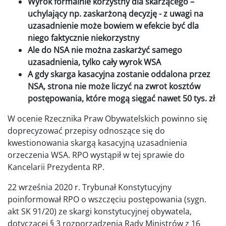
Wyrok formalnie korzystny dla skarżącego –
uchylający np. zaskarżoną decyzję - z uwagi na
uzasadnienie może bowiem w efekcie być dla
niego faktycznie niekorzystny
Ale do NSA nie można zaskarżyć samego
uzasadnienia, tylko cały wyrok WSA
A gdy skarga kasacyjna zostanie oddalona przez
NSA, strona nie może liczyć na zwrot kosztów
postępowania, które mogą sięgać nawet 50 tys. zł
W ocenie Rzecznika Praw Obywatelskich powinno się
doprecyzować przepisy odnoszące się do
kwestionowania skargą kasacyjną uzasadnienia
orzeczenia WSA. RPO wystąpił w tej sprawie do
Kancelarii Prezydenta RP.
22 września 2020 r. Trybunał Konstytucyjny
poinformował RPO o wszczęciu postępowania (sygn.
akt SK 91/20) ze skargi konstytucyjnej obywatela,
dotyczącej § 3 rozporządzenia Rady Ministrów z 16