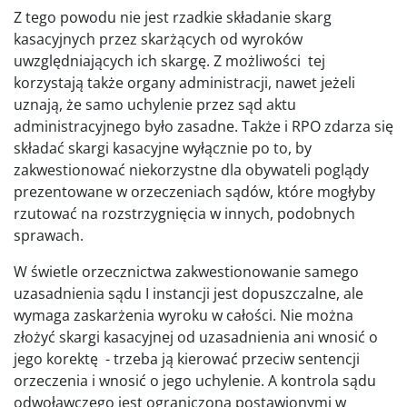
Z tego powodu nie jest rzadkie składanie skarg
kasacyjnych przez skarżących od wyroków
uwzględniających ich skargę. Z możliwości tej
korzystają także organy administracji, nawet jeżeli
uznają, że samo uchylenie przez sąd aktu
administracyjnego było zasadne. Także i RPO zdarza się
składać skargi kasacyjne wyłącznie po to, by
zakwestionować niekorzystne dla obywateli poglądy
prezentowane w orzeczeniach sądów, które mogłyby
rzutować na rozstrzygnięcia w innych, podobnych
sprawach.
W świetle orzecznictwa zakwestionowanie samego
uzasadnienia sądu I instancji jest dopuszczalne, ale
wymaga zaskarżenia wyroku w całości. Nie można
złożyć skargi kasacyjnej od uzasadnienia ani wnosić o
jego korektę - trzeba ją kierować przeciw sentencji
orzeczenia i wnosić o jego uchylenie. A kontrola sądu
odwoławczego jest ograniczona postawionymi w