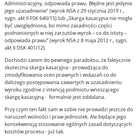
Administracyjny, odpowiada prawu. Błędne jest jedynie
jego uzasadnienie” (wyrok NSA z 29 stycznia 2019 r.,
sygn. akt II FSK 640/15) lub „Skarga kasacyjna nie mogła
być uwzględniona, bo mimo zasadności części
podniesionych w niej zarzutów wyrok – co do istoty –
odpowiada prawu” (wyrok NSA z 8 maja 2012 r., sygn.
akt II OSK 401/12).
Dochodzi zatem do pewnego paradoksu, że faktycznie
skuteczna skarga kasacyjna - prowadząca do
zmodyfikowania ocen prawnych i wskazań co do
dalszego postępowania zawartych w uzasadnieniu
wyroku zgodnie z intencją podmiotu wnoszącego
skargę kasacyjną - formalnie jest oddalana.
Przy czym ten fakt sam w sobie nie prowadzi jeszcze do
naruszeń wolności i praw jednostek. Ale będące jego
konsekwencją stosowanie ogólnych zasad dotyczących
kosztów procesu - już tak.