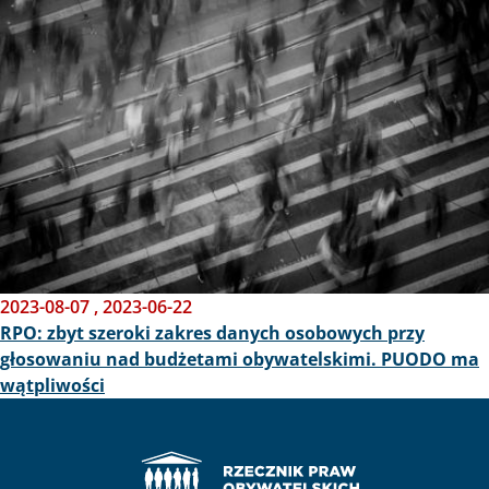
2023-08-07
,
2023-06-22
RPO: zbyt szeroki zakres danych osobowych przy
głosowaniu nad budżetami obywatelskimi. PUODO ma
wątpliwości