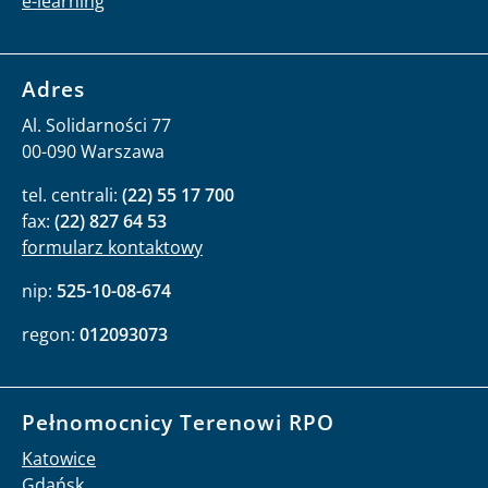
e-learning
Adres
Al. Solidarności 77
00-090 Warszawa
tel. centrali:
(22) 55 17 700
fax:
(22) 827 64 53
formularz kontaktowy
nip:
525-10-08-674
regon:
012093073
Pełnomocnicy Terenowi RPO
Katowice
Gdańsk