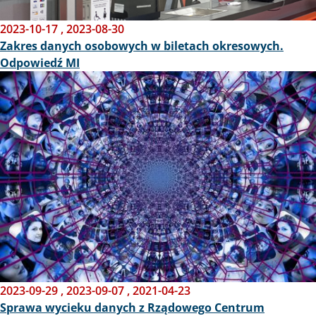
2023-10-17
,
2023-08-30
Zakres danych osobowych w biletach okresowych.
Odpowiedź MI
Obraz
2023-09-29
,
2023-09-07
,
2021-04-23
Sprawa wycieku danych z Rządowego Centrum