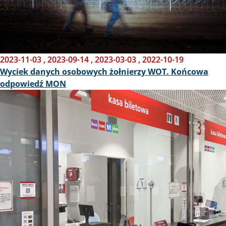
2023-11-03
,
2023-09-14
,
2023-03-03
,
2022-10-19
Wyciek danych osobowych żołnierzy WOT. Końcowa
odpowiedź MON
Obraz