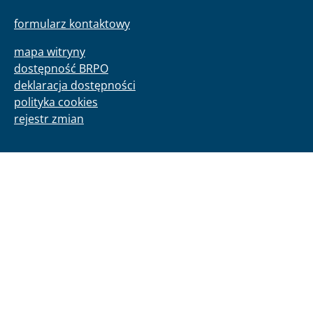
formularz kontaktowy
mapa witryny
dostępność BRPO
deklaracja dostępności
polityka cookies
rejestr zmian