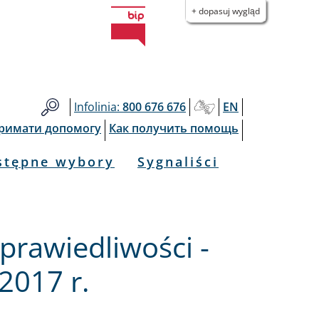
+ dopasuj wygląd
Infolinia:
800 676 676
EN
тримати допомогу
Как получить помощь
stępne wybory
Sygnaliści
prawiedliwości -
2017 r.