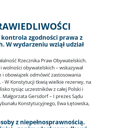
RAWIEDLIWOŚCI
 kontrola zgodności prawa z
h. W wydarzeniu wziął udział
ałalność Rzecznika Praw Obywatelskich.
i wolności obywatelskich – wskazywał
ale i obowiązek odmówić zastosowania
W Konstytucji tkwią wielkie rezerwy, na
ko tysiąc uczestników z całej Polski i
. Małgorzata Gersdorf – I prezes Sądu
rybunału Konstytucyjnego, Ewa Łętowska,
osoby z niepełnosprawnością.