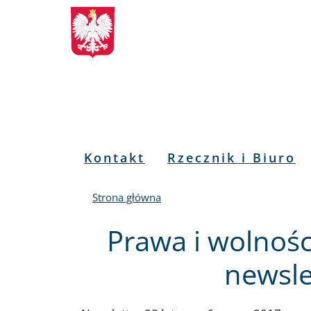
Biuletyn
Przejdź
Przejdź
Przejdź
Przejdź
do
do
to
do
Informacji
menu
treści
informacji
mapy
głównego
o
serwisu
Publicznej
kontakcie
RPO
Menu
Kontakt
Rzecznik i Biuro
PL
Strona główna
Prawa i wolnośc
newsle