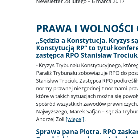
Newsletter 28 lutego – 6 marca 2017
PRAWA I WOLNOŚCI 
„Sędzia a Konstytucja. Kryzys 
Konstytucją RP” to tytuł konfer
zastępca RPO Stanisław Trociuk
- Kryzys Trybunału Konstytucyjnego, które
Paraliż Trybunału zobowiązuje RPO do pos
Stanisław Trociuk. Zastępca RPO podkreśli
normy prawnej niezgodnej z normami prawa
które w takich sytuacjach można się powoły
spośród wszystkich zawodów prawniczych. W
Najwyższego, Marek Safjan – sędzia Trybun
Andrzej Zoll
[więcej]
.
Sprawa pana Piotra. RPO zaskar