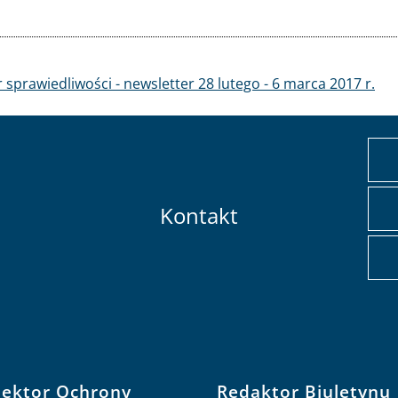
 sprawiedliwości - newsletter 28 lutego - 6 marca 2017 r.
Kontakt
pektor Ochrony
Redaktor Biuletynu