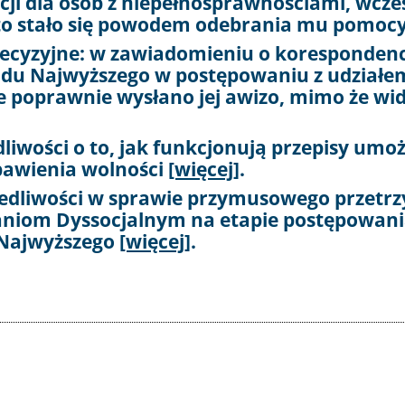
acji dla osób z niepełnosprawnościami, wcze
 i to stało się powodem odebrania mu pomoc
ecyzyjne: w zawiadomieniu o korespondenc
ądu Najwyższego w postępowaniu z udział
że poprawnie wysłano jej awizo, mimo że wi
liwości o to, jak funkcjonują przepisy umo
bawienia wolności
[więcej]
.
wiedliwości w sprawie przymusowego przet
niom Dyssocjalnym na etapie postępowani
 Najwyższego
[więcej]
.