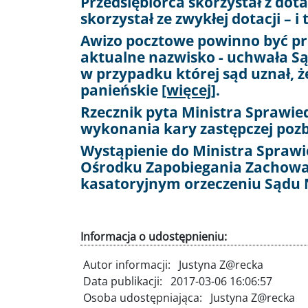
Przedsiębiorca skorzystał z dot
skorzystał ze zwykłej dotacji –
Awizo pocztowe powinno być pr
aktualne nazwisko - uchwała S
w przypadku której sąd uznał, 
panieńskie
[więcej]
.
Rzecznik pyta Ministra Sprawied
wykonania kary zastępczej poz
Wystąpienie do Ministra Spra
Ośrodku Zapobiegania Zachowa
kasatoryjnym orzeczeniu Sądu
Informacja o udostępnieniu:
Autor informacji:
Justyna Z@recka
Data publikacji:
2017-03-06 16:06:57
Osoba udostępniająca:
Justyna Z@recka