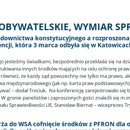
OBYWATELSKIE, WYMIAR SP
sądownictwa konstytucyjnego a rozproszona
encji, która 3 marca odbyła się w Katowicac
go jesteśmy świadkami, bezpośrednio przekłada się na dzi
zukiwania innych środków mających na celu ochronę praw 
ł również, że każdy sąd powszechny nie tylko ma prawo, 
 międzynarodowego (jak np. karta praw podstawowych). - 
wać – dodał Trociuk. Na konferencję zarejestrowało się blis
 gronie panelistów i zaproszonych gości znaleźli się m.in
ału Sprawiedliwości UE, Stanisław Biernat – wiceprezes T
ża do WSA cofnięcie środków z PFRON dla 