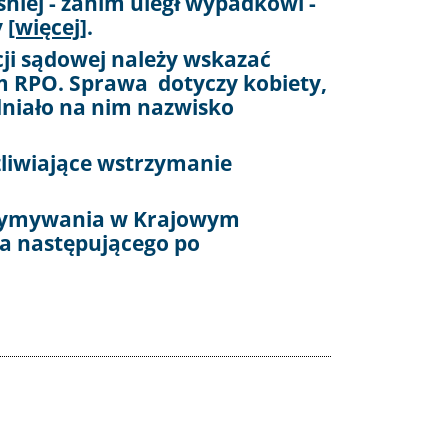
śniej - zanim uległ wypadkowi -
y
[więcej]
.
ji sądowej należy wskazać
em RPO.
Sprawa dotyczy kobiety,
dniało na nim nazwisko
żliwiające wstrzymanie
rzymywania w Krajowym
a następującego po