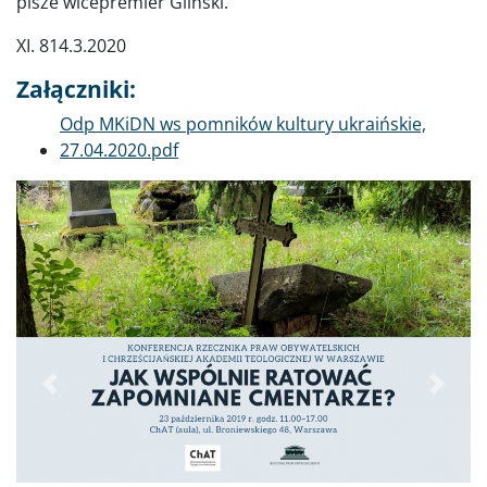
pisze wicepremier Gliński.
XI. 814.3.2020
Załączniki:
Dokument
Odp MKiDN ws pomników kultury ukraińskie,
27.04.2020.pdf
Poprzednie
Dalej