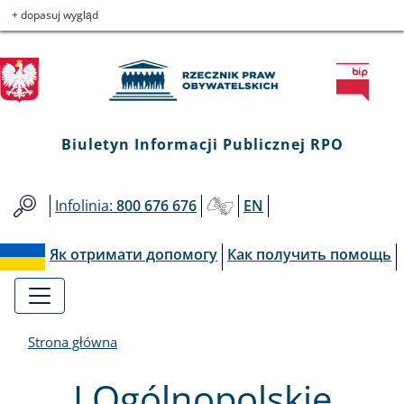
Biuletyn
Przejdź
Przejdź
Przejdź
Przejdź
+ dopasuj wygląd
do
do
to
do
Informacji
menu
treści
informacji
mapy
głównego
o
serwisu
Publicznej
kontakcie
RPO
Biuletyn Informacji Publicznej RPO
Infolinia:
800 676 676
EN
Як отримати допомогу
Как получить помощь
Strona główna
I Ogólnopolskie