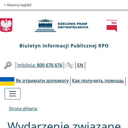
Biuletyn
Przejdź
Przejdź
Przejdź
Przejdź
+ dopasuj wygląd
do
do
to
do
Informacji
menu
treści
informacji
mapy
głównego
o
serwisu
Publicznej
kontakcie
RPO
Biuletyn Informacji Publicznej RPO
Infolinia:
800 676 676
EN
Як отримати допомогу
Как получить помощь
Strona główna
Wydarzenie związane