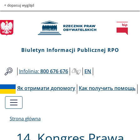
Biuletyn
Przejdź
Przejdź
Przejdź
Przejdź
+ dopasuj wygląd
do
do
to
do
Informacji
menu
treści
informacji
mapy
głównego
o
serwisu
Publicznej
kontakcie
RPO
Biuletyn Informacji Publicznej RPO
Infolinia:
800 676 676
EN
Як отримати допомогу
Как получить помощь
Strona główna
14. Kongres Prawa