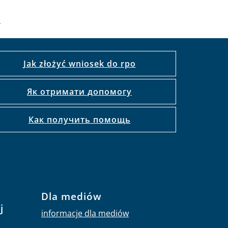
a
Jak złożyć wniosek do rpo
Як отримати допомогу
Как получить помощь
Dla mediów
j
informacje dla mediów