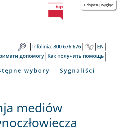
+ dopasuj wygląd
Infolinia:
800 676 676
EN
тримати допомогу
Как получить помощь
stępne wybory
Sygnaliści
nja mediów
wnoczłowiecza