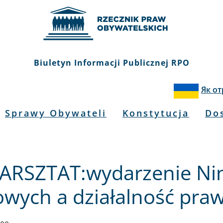
Biuletyn Informacji Publicznej RPO
Як о
Sprawy Obywateli
Konstytucja
Do
WARSZTAT:wydarzenie Ni
owych a działalność pra