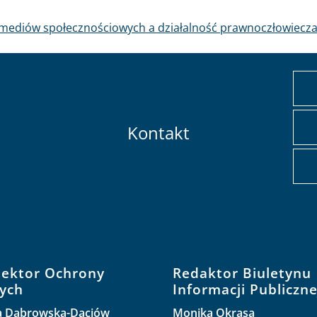
mediów społecznościowych a działalność prawnoczłowiecz
Kontakt
pektor Ochrony
Redaktor Biuletynu
ych
Informacji Publiczne
a Dąbrowska-Daciów
Monika Okrasa