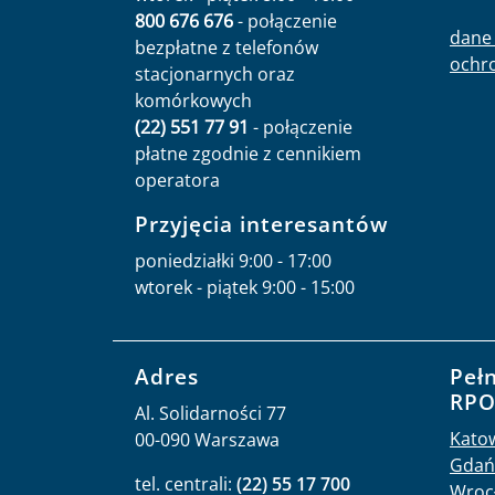
800 676 676
- połączenie
dane 
bezpłatne z telefonów
ochr
stacjonarnych oraz
komórkowych
(22) 551 77 91
- połączenie
płatne zgodnie z cennikiem
operatora
Przyjęcia interesantów
poniedziałki 9:00 - 17:00
wtorek - piątek 9:00 - 15:00
Adres
Peł
RP
Al. Solidarności 77
Kato
00-090 Warszawa
Gdań
tel. centrali:
(22) 55 17 700
Wroc