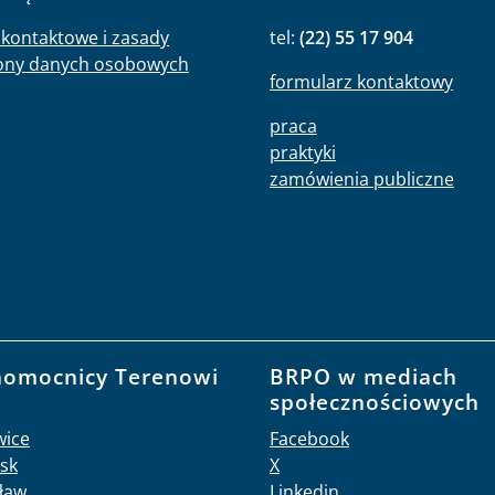
kontaktowe i zasady
tel:
(22) 55 17 904
ony danych osobowych
formularz kontaktowy
praca
praktyki
zamówienia publiczne
nomocnicy Terenowi
BRPO w mediach
O
społecznościowych
wice
Facebook
sk
X
ław
Linkedin