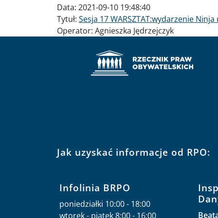
Data:
2021-09-10 19:48:40
Tytuł:
Sesja 17 WARSZTAT:wydarzenie Ninja 
Operator:
Agnieszka Jędrzejczyk
Jak uzyskać informacje od RPO:
Infolinia BRPO
Ins
Dan
poniedziałki 10:00 - 18:00
Beat
wtorek - piątek 8:00 - 16:00