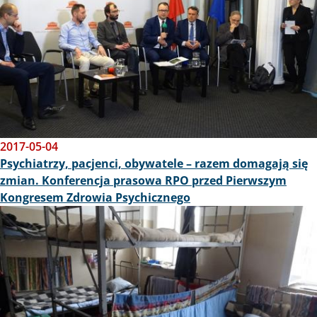
2017-05-04
Psychiatrzy, pacjenci, obywatele – razem domagają się
zmian. Konferencja prasowa RPO przed Pierwszym
Kongresem Zdrowia Psychicznego
Obraz