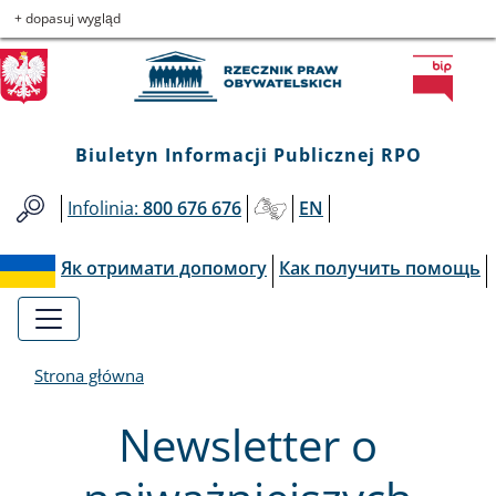
Biuletyn
Przejdź
Przejdź
Przejdź
Przejdź
+ dopasuj wygląd
do
do
to
do
Informacji
menu
treści
informacji
mapy
głównego
o
serwisu
Publicznej
kontakcie
Biuletyn Informacji Publicznej RPO
RPO
Infolinia:
800 676 676
EN
Як отримати допомогу
Как получить помощь
Strona główna
Newsletter o