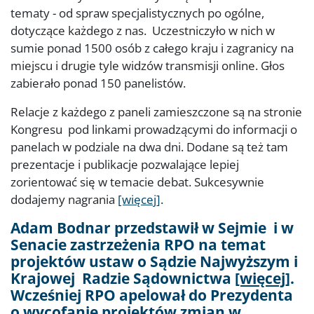
tematy - od spraw specjalistycznych po ogólne,
dotyczące każdego z nas. Uczestniczyło w nich w
sumie ponad 1500 osób z całego kraju i zagranicy na
miejscu i drugie tyle widzów transmisji online. Głos
zabierało ponad 150 panelistów.
Relacje z każdego z paneli zamieszczone są na stronie
Kongresu pod linkami prowadzącymi do informacji o
panelach w podziale na dwa dni. Dodane są też tam
prezentacje i publikacje pozwalające lepiej
zorientować się w temacie debat. Sukcesywnie
dodajemy nagrania
[więcej]
.
Adam Bodnar przedstawił w Sejmie i w
Senacie zastrzeżenia RPO na temat
projektów ustaw o Sądzie Najwyższym i
Krajowej Radzie Sądownictwa
[więcej]
.
Wcześniej RPO apelował do Prezydenta
o wycofanie projektów zmian w