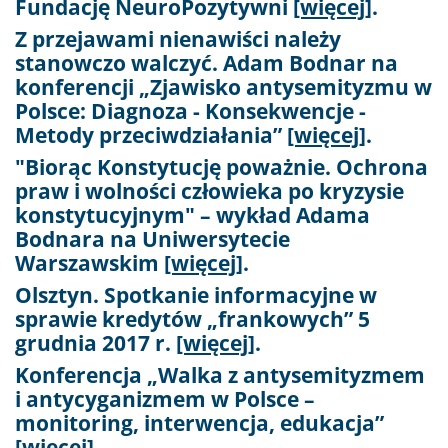
Fundację NeuroPozytywni
[więcej]
.
Z przejawami nienawiści należy
stanowczo walczyć. Adam Bodnar na
konferencji „Zjawisko antysemityzmu w
Polsce: Diagnoza - Konsekwencje -
Metody przeciwdziałania”
[więcej]
.
"Biorąc Konstytucję poważnie. Ochrona
praw i wolności człowieka po kryzysie
konstytucyjnym" – wykład Adama
Bodnara na Uniwersytecie
Warszawskim
[więcej]
.
Olsztyn. Spotkanie informacyjne w
sprawie kredytów „frankowych” 5
grudnia 2017 r.
[więcej]
.
Konferencja „Walka z antysemityzmem
i antycyganizmem w Polsce –
monitoring, interwencja, edukacja”
[więcej]
.