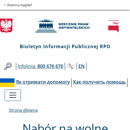
Biuletyn
Przejdź
Przejdź
Przejdź
Przejdź
+ dopasuj wygląd
do
do
to
do
Informacji
menu
treści
informacji
mapy
głównego
o
serwisu
Publicznej
kontakcie
RPO
Biuletyn Informacji Publicznej RPO
Infolinia:
800 676 676
EN
Як отримати допомогу
Как получить помощь
Strona główna
Nabór na wolne