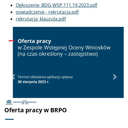
Dokument
Ogłoszenie_BDG-WSP.111.19.2023.pdf
Dokument
oswiadczenie - rekrutacja.pdf
Dokument
rekrutacja_klauzula.pdf
Poprzednie
Dalej
Oferta pracy w BRPO