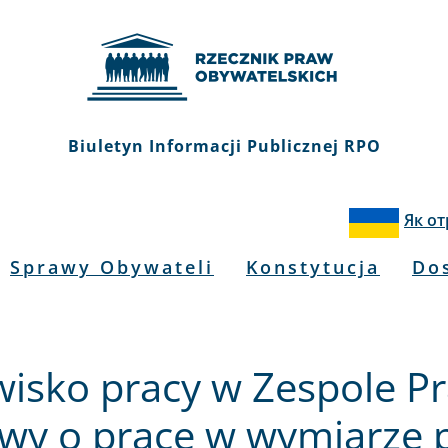
Biuletyn Informacji Publicznej RPO
Як о
Sprawy Obywateli
Konstytucja
Do
wisko pracy w Zespole P
y o pracę w wymiarze p