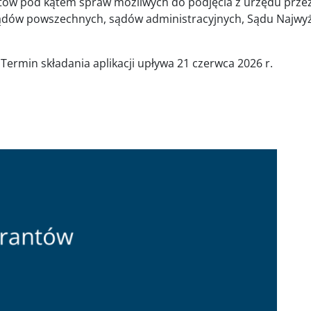
ntów pod kątem spraw możliwych do podjęcia z urzędu prze
sądów powszechnych, sądów administracyjnych, Sądu Najwyż
 Termin składania aplikacji upływa 21 czerwca 2026 r.