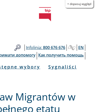
+ dopasuj wygląd
Infolinia:
800 676 676
EN
тримати допомогу
Как получить помощь
stępne wybory
Sygnaliści
raw Migrantów w
ełnego etatu