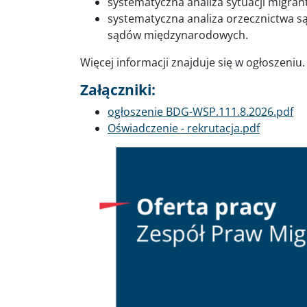
systematyczna analiza sytuacji migra
systematyczna analiza orzecznictwa 
sądów międzynarodowych.
Więcej informacji znajduje się w ogłoszeniu.
Załączniki:
Dokument
ogłoszenie BDG-WSP.111.8.2026.pdf
Dokument
Oświadczenie - rekrutacja.pdf