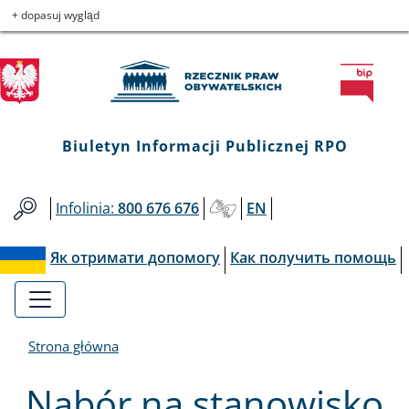
Biuletyn
Przejdź
Przejdź
Przejdź
Przejdź
+ dopasuj wygląd
do
do
to
do
Informacji
menu
treści
informacji
mapy
głównego
o
serwisu
Publicznej
kontakcie
RPO
Biuletyn Informacji Publicznej RPO
Infolinia:
800 676 676
EN
Як отримати допомогу
Как получить помощь
Strona główna
Nabór na stanowisko