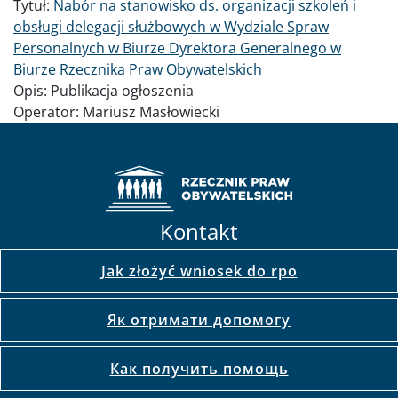
Tytuł:
Nabór na stanowisko ds. organizacji szkoleń i
obsługi delegacji służbowych w Wydziale Spraw
Personalnych w Biurze Dyrektora Generalnego w
Biurze Rzecznika Praw Obywatelskich
Opis:
Publikacja ogłoszenia
Operator:
Mariusz Masłowiecki
Kontakt
Jak złożyć wniosek do rpo
Як отримати допомогу
Как получить помощь