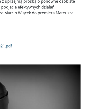
a z uprzejmą prośbą o ponowne osobiste
 podjęcie efektywnych działań
sze Marcin Wiącek do premiera Mateusza
21.pdf