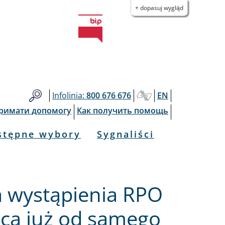
+ dopasuj wygląd
Infolinia:
800 676 676
EN
тримати допомогу
Как получить помощь
stępne wybory
Sygnaliści
 wystąpienia RPO
ńcą już od samego