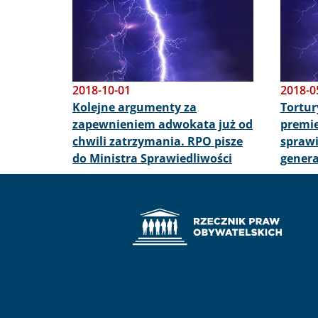
2018-10-01
2018-0
Kolejne argumenty za
Tortur
zapewnieniem adwokata już od
premie
chwili zatrzymania. RPO pisze
sprawi
do Ministra Sprawiedliwości
genera