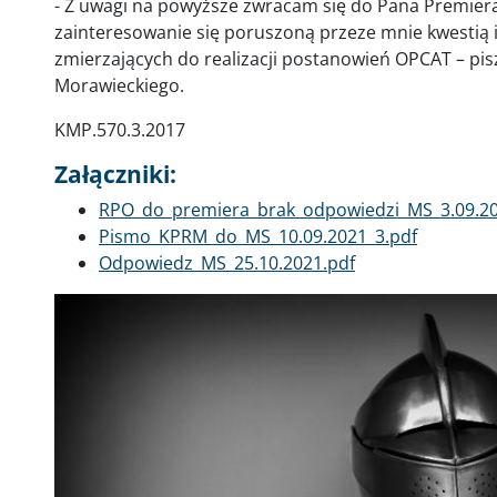
- Z uwagi na powyższe zwracam się do Pana Premier
zainteresowanie się poruszoną przeze mnie kwestią i
zmierzających do realizacji postanowień OPCAT – pi
Morawieckiego.
KMP.570.3.2017
Załączniki:
Dokument
RPO_do_premiera_brak_odpowiedzi_MS_3.09.20
Dokument
Pismo_KPRM_do_MS_10.09.2021_3.pdf
Dokument
Odpowiedz_MS_25.10.2021.pdf