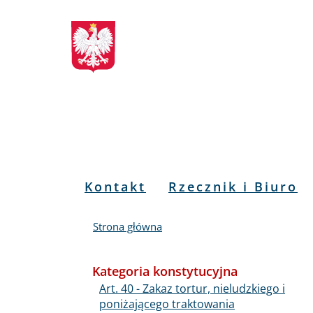
Biuletyn
Przejdź
Przejdź
Przejdź
Przejdź
do
do
to
do
Informacji
menu
treści
informacji
mapy
głównego
o
serwisu
Publicznej
kontakcie
RPO
Menu
Kontakt
Rzecznik i Biuro
PL
Strona główna
Kategoria konstytucyjna
Art. 40 - Zakaz tortur, nieludzkiego i
poniżającego traktowania