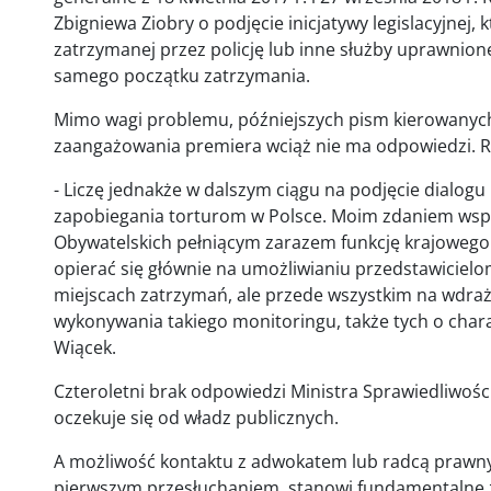
Zbigniewa Ziobry o podjęcie inicjatywy legislacyjnej,
zatrzymanej przez policję lub inne służby uprawnion
samego początku zatrzymania.
Mimo wagi problemu, późniejszych pism kierowanych
zaangażowania premiera wciąż nie ma odpowiedzi. R
- Liczę jednakże w dalszym ciągu na podjęcie dialog
zapobiegania torturom w Polsce. Moim zdaniem wspó
Obywatelskich pełniącym zarazem funkcję krajowego
opierać się głównie na umożliwianiu przedstawiciel
miejscach zatrzymań, ale przede wszystkim na wdra
wykonywania takiego monitoringu, także tych o chara
Wiącek.
Czteroletni brak odpowiedzi Ministra Sprawiedliwośc
oczekuje się od władz publicznych.
A możliwość kontaktu z adwokatem lub radcą prawny
pierwszym przesłuchaniem, stanowi fundamentalne 