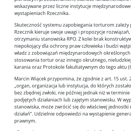
wskazywane przez liczne instytucje międzynarodowe
wystąpieniach Rzecznika.
Skuteczność systemu zapobiegania torturom zależy p
Rzecznik kieruje swoje uwagi i propozycje rozwiązań,
otrzymaniu stanowiska RPO. Z kolei brak konstruktyw
niepokojący dla ochrony praw człowieka i budzi wątp
władz z zobowiązań międzynarodowych określonych 
stosowania tortur oraz innego okrutnego, nieludzkie
karania oraz Protokole fakultatywnym do tego aktu 
Marcin Wiącek przypomina, że zgodnie z art. 15 ust.
„organ, organizacja lub instytucja, do których zosta
bez zbędnej zwłoki, nie później jednak niż w termini
podjętych działaniach lub zajętym stanowisku. W wyp
stanowiska, może zwrócić się do właściwej jednostk
działań”. Udzielnie odpowiedzi na wystąpienie gener
prawnym.