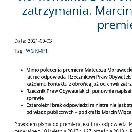
zatrzymania. Marcin
premi
Data:
2021-09-03
Tagi:
WG KMPT
Mimo polecenia premiera Mateusza Morawieckie
lat nie odpowiada Rzecznikowi Praw Obywatels
każdemu kontaktu z obrońcą już od chwili zatr
Rzecznik Praw Obywatelskich ponownie napisał
sprawie
Czteroletni brak odpowiedzi ministra nie jest 
od władz publicznych – podkreśla Marcin Wiące
Powodem pisma do premiera jest brak odpowiedzi Mi
generalne z 18 kwietnia 2017 r. i 27 września 2018 r.