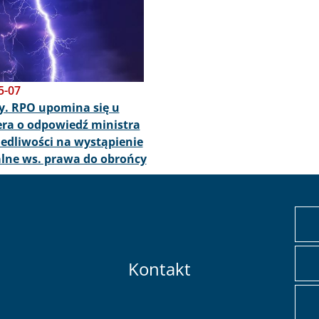
5-07
y. RPO upomina się u
ra o odpowiedź ministra
edliwości na wystąpienie
lne ws. prawa do obrońcy
Kontakt