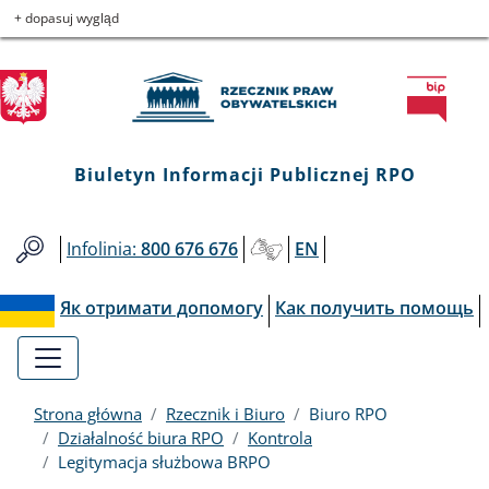
Biuletyn
Przejdź
Przejdź
Przejdź
Przejdź
+ dopasuj wygląd
do
do
to
do
Informacji
menu
treści
informacji
mapy
głównego
o
serwisu
Publicznej
kontakcie
RPO
Biuletyn Informacji Publicznej RPO
Infolinia:
800 676 676
EN
Як отримати допомогу
Как получить помощь
Strona główna
Rzecznik i Biuro
Biuro RPO
Działalność biura RPO
Kontrola
Legitymacja służbowa BRPO