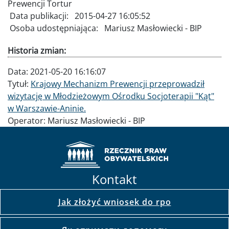
Prewencji Tortur
Data publikacji:
2015-04-27 16:05:52
Osoba udostępniająca:
Mariusz Masłowiecki - BIP
Historia zmian:
Data:
2021-05-20 16:16:07
Tytuł:
Krajowy Mechanizm Prewencji przeprowadził
wizytację w Młodzieżowym Ośrodku Socjoterapii "Kąt"
w Warszawie-Aninie.
Operator:
Mariusz Masłowiecki - BIP
Kontakt
Jak złożyć wniosek do rpo