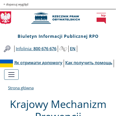
Biuletyn
Przejdź
Przejdź
Przejdź
Przejdź
+ dopasuj wygląd
do
do
to
do
Informacji
menu
treści
informacji
mapy
głównego
o
serwisu
Publicznej
kontakcie
Biuletyn Informacji Publicznej RPO
RPO
Infolinia:
800 676 676
EN
Як отримати допомогу
Как получить помощь
Strona główna
Krajowy Mechanizm