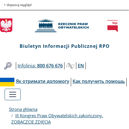
Biuletyn
Przejdź
Przejdź
Przejdź
Przejdź
+ dopasuj wygląd
do
do
to
do
Informacji
menu
treści
informacji
mapy
głównego
o
serwisu
Publicznej
kontakcie
RPO
Biuletyn Informacji Publicznej RPO
Infolinia:
800 676 676
EN
Як отримати допомогу
Как получить помощь
Strona główna
III Kongres Praw Obywatelskich zakończony.
ZOBACZCIE ZDJĘCIA