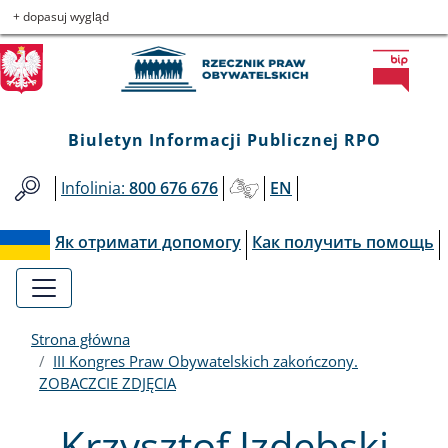
Biuletyn
Przejdź
Przejdź
Przejdź
Przejdź
+ dopasuj wygląd
do
do
to
do
Informacji
menu
treści
informacji
mapy
głównego
o
serwisu
Publicznej
kontakcie
Biuletyn Informacji Publicznej RPO
RPO
Infolinia:
800 676 676
EN
Як отримати допомогу
Как получить помощь
Strona główna
III Kongres Praw Obywatelskich zakończony.
ZOBACZCIE ZDJĘCIA
Krzysztof Izdebski