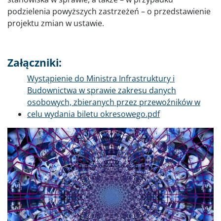
podzielenia powyższych zastrzeżeń – o przedstawienie
projektu zmian w ustawie.
Załączniki:
Dokument
Wystąpienie do Ministra Infrastruktury i
Budownictwa w sprawie zakresu danych
osobowych, zbieranych przez przewoźników w
celu wydania biletu okresowego.pdf
Poprzednie
Dalej