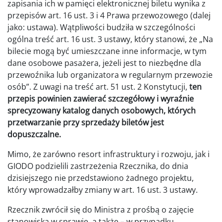
zapisania ich w pamięci elektronicznej biletu wynika z
przepisów art. 16 ust. 3 i 4 Prawa przewozowego (dalej
jako: ustawa). Wątpliwości budziła w szczególności
ogólna treść art. 16 ust. 3 ustawy, który stanowi, że „Na
bilecie mogą być umieszczane inne informacje, w tym
dane osobowe pasażera, jeżeli jest to niezbędne dla
przewoźnika lub organizatora w regularnym przewozie
osób”. Z uwagi na treść art. 51 ust. 2 Konstytucji,
ten
przepis powinien zawierać szczegółowy i wyraźnie
sprecyzowany katalog danych osobowych, których
przetwarzanie przy sprzedaży biletów jest
dopuszczalne.
Mimo, że zarówno resort infrastruktury i rozwoju, jak i
GIODO podzielili zastrzeżenia Rzecznika, do dnia
dzisiejszego nie przedstawiono żadnego projektu,
który wprowadzałby zmiany w art. 16 ust. 3 ustawy.
Rzecznik zwrócił się do Ministra z prośbą o zajęcie
stanowiska w sprawie, a także – w przypadku