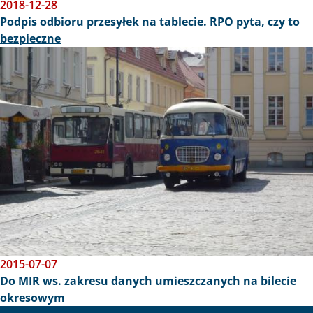
2018-12-28
Podpis odbioru przesyłek na tablecie. RPO pyta, czy to
bezpieczne
Obraz
2015-07-07
Do MIR ws. zakresu danych umieszczanych na bilecie
okresowym