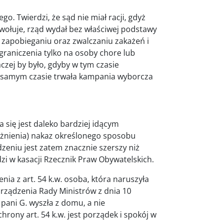
o. Twierdzi, że sąd nie miał racji, gdyż
wołuje, rząd wydał bez właściwej podstawy
 zapobieganiu oraz zwalczaniu zakażeń i
graniczenia tylko na osoby chore lub
czej by było, gdyby w tym czasie
ym samym czasie trwała kampania wyborcza
się jest daleko bardziej idącym
żnienia) nakaz określonego sposobu
zeniu jest zatem znacznie szerszy niż
i w kasacji Rzecznik Praw Obywatelskich.
a z art. 54 k.w. osoba, która naruszyła
rządzenia Rady Ministrów z dnia 10
 pani G. wyszła z domu, a nie
ony art. 54 k.w. jest porządek i spokój w