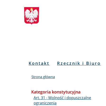
Biuletyn
Przejdź
Przejdź
Przejdź
Przejdź
do
do
to
do
Informacji
menu
treści
informacji
mapy
głównego
o
serwisu
Publicznej
kontakcie
RPO
Menu
Kontakt
Rzecznik i Biuro
PL
Strona główna
Kategoria konstytucyjna
Art. 31 - Wolność i dopuszczalne
ograniczenia