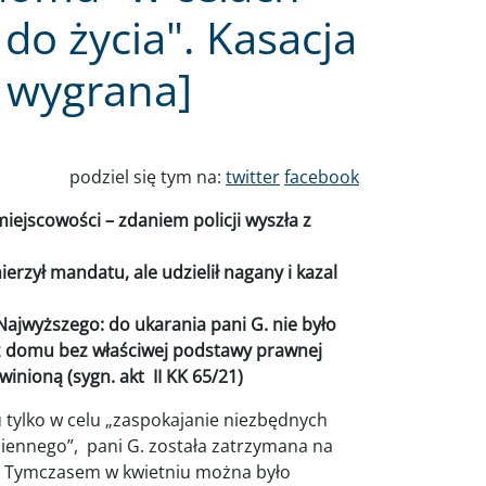
do życia". Kasacja
 wygrana]
podziel się tym na:
twitter
facebook
iejscowości – zdaniem policji wyszła z
erzył mandatu, ale udzielił nagany i kazal
Najwyższego: do ukarania pani G. nie było
z domu bez właściwej podstawy prawnej
inioną (sygn. akt II KK 65/21)
 tylko w celu „zaspokajanie niezbędnych
iennego”, pani G. została zatrzymana na
Z. Tymczasem w kwietniu można było