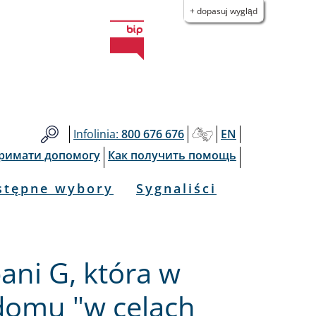
+ dopasuj wygląd
Infolinia:
800 676 676
EN
тримати допомогу
Как получить помощь
stępne wybory
Sygnaliści
ani G, która w
 domu "w celach