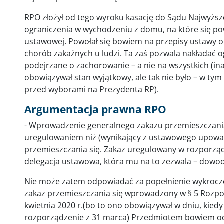
RPO złożył od tego wyroku kasację do Sądu Najwyższeg
ograniczenia w wychodzeniu z domu, na które się po
ustawowej. Powołał się bowiem na przepisy ustawy o
chorób zakaźnych u ludzi. Ta zaś pozwala nakładać o
podejrzane o zachorowanie – a nie na wszystkich (ina
obowiązywał stan wyjątkowy, ale tak nie było – w t
przed wyborami na Prezydenta RP).
Argumentacja prawna RPO
- Wprowadzenie generalnego zakazu przemieszczania 
uregulowaniem niż (wynikający z ustawowego upowa
przemieszczania się. Zakaz uregulowany w rozporząd
delegacja ustawowa, która mu na to zezwala – dowodz
Nie może zatem odpowiadać za popełnienie wykroczeni
zakaz przemieszczania się wprowadzony w § 5 Rozpo
kwietnia 2020 r.(bo to ono obowiązywał w dniu, kiedy
rozporządzenie z 31 marca) Przedmiotem bowiem ochr