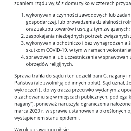
zdaniem rządu wyjść z domu tylko w czterech przyp
wykonywania czynności zawodowych lub zadań sł
gospodarczej, lub prowadzenia działalności rol
oraz zakupu towarów i usług z tym związanych;
zaspokajania niezbędnych potrzeb związanych 
wykonywania ochotniczo i bez wynagrodzenia ś
skutkom COVID-19, w tym w ramach wolontaria
sprawowania lub uczestniczenia w sprawowaniu 
obrzędów religijnych.
Sprawa trafiła do sądu i ten udzielił pani G. nagany i 
Państwa (ale zwolnił ją od innych opłat). Sąd uznał, ż
wykroczeń („kto wykracza przeciwko wydanym z up
o zachowaniu się w miejscach publicznych, podlega k
nagany”), ponieważ naruszyła ograniczenia nałożon
marca 2020 r. w sprawie ustanowienia określonych o
wystąpieniem stanu epidemii.
Wyrok uprawomocnił się.