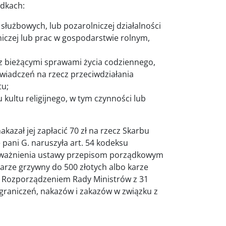
adkach:
użbowych, lub pozarolniczej działalności
niczej lub prac w gospodarstwie rolnym,
z bieżącymi sprawami życia codziennego,
wiadczeń na rzecz przeciwdziałania
tu;
kultu religijnego, w tym czynności lub
nakazał jej zapłacić 70 zł na rzecz Skarbu
e pani G. naruszyła art. 54 kodeksu
oważnienia ustawy przepisom porządkowym
arze grzywny do 500 złotych albo karze
e Rozporządzeniem Rady Ministrów z 31
graniczeń, nakazów i zakazów w związku z