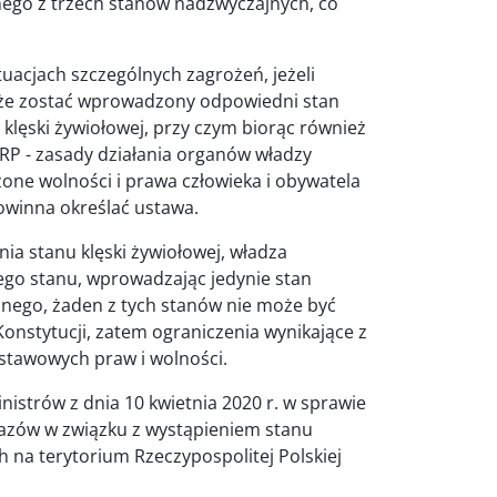
ego z trzech stanów nadzwyczajnych, co
tuacjach szczególnych zagrożeń, jeżeli
może zostać wprowadzony odpowiedni stan
 klęski żywiołowej, przy czym biorąc również
RP - zasady działania organów władzy
zone wolności i prawa człowieka i obywatela
owinna określać ustawa.
a stanu klęski żywiołowej, władza
go stanu, wprowadzając jedynie stan
znego, żaden z tych stanów nie może być
onstytucji, zatem ograniczenia wynikające z
stawowych praw i wolności.
istrów z dnia 10 kwietnia 2020 r. w sprawie
kazów w związku z wystąpieniem stanu
 na terytorium Rzeczypospolitej Polskiej