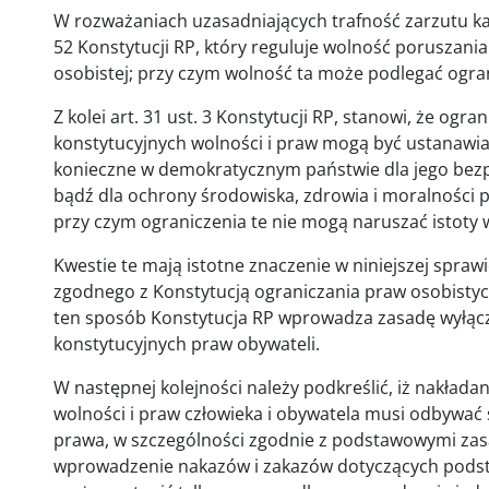
W rozważaniach uzasadniających trafność zarzutu k
52 Konstytucji RP, który reguluje wolność poruszania
osobistej; przy czym wolność ta może podlegać ogr
Z kolei art. 31 ust. 3 Konstytucji RP, stanowi, że ogra
konstytucyjnych wolności i praw mogą być ustanawiane
konieczne w demokratycznym państwie dla jego bezp
bądź dla ochrony środowiska, zdrowia i moralności pu
przy czym ograniczenia te nie mogą naruszać istoty w
Kwestie te mają istotne znaczenie w niniejszej spr
zgodnego z Konstytucją ograniczania praw osobistych
ten sposób Konstytucja RP wprowadza zasadę wyłącz
konstytucyjnych praw obywateli.
W następnej kolejności należy podkreślić, iż nakład
wolności i praw człowieka i obywatela musi odbywać
prawa, w szczególności zgodnie z podstawowymi zas
wprowadzenie nakazów i zakazów dotyczących podst