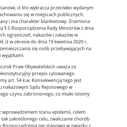
stanowi, iż kto wykracza przeciwko wydanym
chowaniu się w miejscach publicznych,
gany i ma charakter blankietowy. Znamiona
a § 5 Rozporządzenia Rady Ministrów z dnia
nych ograniczeń, nakazów i zakazów w
, iż w okresie do dnia 19 kwietnia 2020 r.
przemieszczania się osób przebywających na
u wyjątkami.
ecznik Praw Obywatelskich uważa za
ekonstytucyjny przepis cytowanego
y art. 54 k.w. Konsekwencją tego jest
roku nakazowym Sądu Rejonowego w
nego czynu zabronionego, co miało istotny
z wprowadzeniem stanu epidemii, celem
 tak zakreślonego celu, zwalczanie chorób
isy Rozporządzenia nie stanowią w związku z