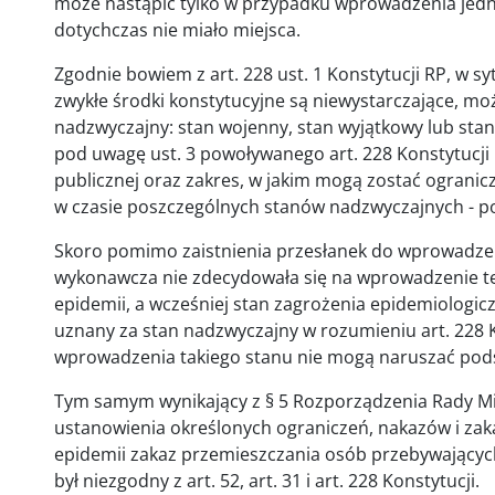
może nastąpić tylko w przypadku wprowadzenia jedn
dotychczas nie miało miejsca.
Zgodnie bowiem z art. 228 ust. 1 Konstytucji RP, w sy
zwykłe środki konstytucyjne są niewystarczające, 
nadzwyczajny: stan wojenny, stan wyjątkowy lub stan
pod uwagę ust. 3 powoływanego art. 228 Konstytucji 
publicznej oraz zakres, w jakim mogą zostać ogranic
w czasie poszczególnych stanów nadzwyczajnych - p
Skoro pomimo zaistnienia przesłanek do wprowadzeni
wykonawcza nie zdecydowała się na wprowadzenie te
epidemii, a wcześniej stan zagrożenia epidemiologic
uznany za stan nadzwyczajny w rozumieniu art. 228 K
wprowadzenia takiego stanu nie mogą naruszać pod
Tym samym wynikający z § 5 Rozporządzenia Rady Min
ustanowienia określonych ograniczeń, nakazów i za
epidemii zakaz przemieszczania osób przebywających
był niezgodny z art. 52, art. 31 i art. 228 Konstytucji.