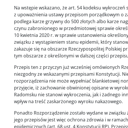
Na wstępie wskazano, że art. 54 kodeksu wykroczeń 
z upoważnienia ustawy przepisom porządkowym o za
podlega karze grzywny do 500 złotych albo karze na
czynu zabronionego w przedmiotowej sprawie określ
10 kwietnia 2020 r. w sprawie ustanowienia określo
związku z wystąpieniem stanu epidemii, który stanowił
zakazuje się na obszarze Rzeczypospolitej Polskiej 
tym obszarze z określonymi w dalszej części przepis
Przepis ten z przyczyn już wcześniej omówionych Rz
niezgodny ze wskazanymi przepisami Konstytucji. Ni
rozporządzenia nie może wypełniać blankietowej norm
przyjęcie, iż zachowanie obwinionej opisane w wy
Radomsku nie stanowi wykroczenia, jak i żadnego in
wpływ na treść zaskarżonego wyroku nakazowego.
Ponadto Rozporządzenie zostało wydane w związku 
jego przepisów jest więc ochrona zdrowia i w ramach
epidemicznych (art. 68 ust. 4 Konstytucji RP). Przep