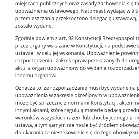
miejscach publicznych oraz zasady zachowania się 
upoważnienia ustawowego. Natomiast wydając w § 5
przemieszczania przekroczono delegację ustawową, 
zostało wydane.
Zgodnie bowiem z art. 92 Konstytucji Rzeczypospolit
przez organy wskazane w Konstytucji, na podstawie
ustawie i w celu jej wykonania. Upoważnienie powin
rozporządzenia i zakres spraw przekazanych do ureg
aktu, a organ upoważniony do wydania rozporządzen
innemu organowi.
Oznacza to, że rozporządzanie musi być wydane na
upoważnienia w zakresie określonym w upoważnieniu,
może być sprzeczne z normami Konstytucji, aktem n
innymi aktami, które regulują materię będącą przed
warunków wszystkich razem lub choćby jednego z n
ustawą, a tym samym nie może być źródłem obowiązk
do ukarania za niestosowanie się do tego obowiązku