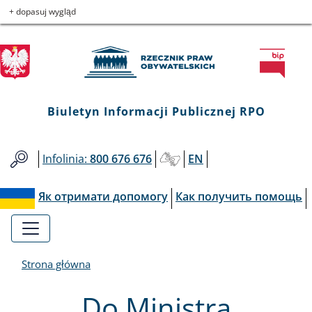
Biuletyn
Przejdź
Przejdź
Przejdź
Przejdź
+ dopasuj wygląd
do
do
to
do
Informacji
menu
treści
informacji
mapy
głównego
o
serwisu
Publicznej
kontakcie
RPO
Biuletyn Informacji Publicznej RPO
Infolinia:
800 676 676
EN
Як отримати допомогу
Как получить помощь
Strona główna
Do Ministra