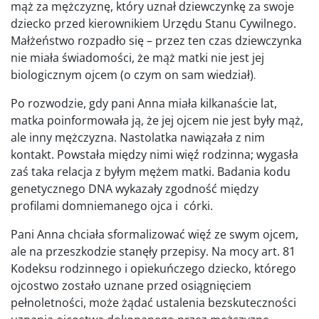
mąż za mężczyznę, który uznał dziewczynkę za swoje
dziecko przed kierownikiem Urzędu Stanu Cywilnego.
Małżeństwo rozpadło się – przez ten czas dziewczynka
nie miała świadomości, że mąż matki nie jest jej
biologicznym ojcem (o czym on sam wiedział)
.
Po rozwodzie, gdy pani Anna miała kilkanaście lat,
matka poinformowała ją, że jej ojcem nie jest były mąż,
ale inny mężczyzna. Nastolatka nawiązała z nim
kontakt. Powstała między nimi więź rodzinna; wygasła
zaś taka relacja z byłym mężem matki. Badania kodu
genetycznego DNA wykazały zgodność między
profilami domniemanego ojca i córki.
Pani Anna chciała sformalizować więź ze swym ojcem,
ale na przeszkodzie stanęły przepisy. Na mocy art. 81
Kodeksu rodzinnego i opiekuńczego dziecko, którego
ojcostwo zostało uznane przed osiągnięciem
pełnoletności, może żądać ustalenia bezskuteczności