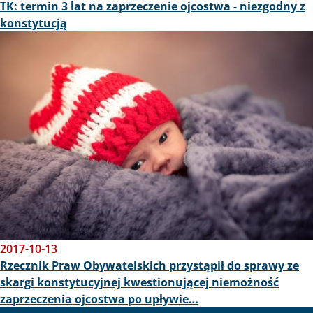
TK: termin 3 lat na zaprzeczenie ojcostwa - niezgodny z
konstytucją
Obraz
2017-10-13
Rzecznik Praw Obywatelskich przystąpił do sprawy ze
skargi konstytucyjnej kwestionującej niemożność
zaprzeczenia ojcostwa po upływie…