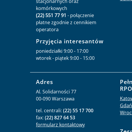
stacjonarnych oraz
komórkowych
(22) 551 77 91
- połączenie
płatne zgodnie z cennikiem
operatora
Przyjęcia interesantów
poniedziałki 9:00 - 17:00
wtorek - piątek 9:00 - 15:00
Adres
Peł
RP
Al. Solidarności 77
Kato
00-090 Warszawa
Gdań
tel. centrali:
(22) 55 17 700
Wroc
fax:
(22) 827 64 53
formularz kontaktowy
Zes