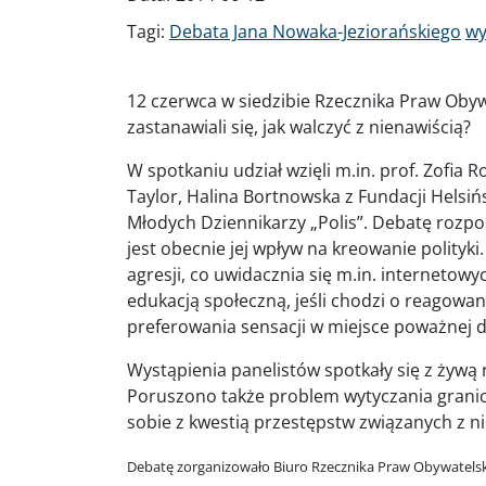
Tagi:
Debata Jana Nowaka-Jeziorańskiego
wy
12 czerwca w siedzibie Rzecznika Praw Obyw
zastanawiali się, jak walczyć z nienawiścią?
W spotkaniu udział wzięli m.in. prof. Zofia
Taylor, Halina Bortnowska z Fundacji Helsi
Młodych Dziennikarzy „Polis”. Debatę rozpocz
jest obecnie jej wpływ na kreowanie polityki
agresji, co uwidacznia się m.in. interneto
edukacją społeczną, jeśli chodzi o reagowan
preferowania sensacji w miejsce poważnej d
Wystąpienia panelistów spotkały się z żywą 
Poruszono także problem wytyczania granic
sobie z kwestią przestępstw związanych z ni
Debatę zorganizowało Biuro Rzecznika Praw Obywatelski