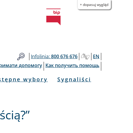
+ dopasuj wygląd
Infolinia:
800 676 676
EN
тримати допомогу
Как получить помощь
stępne wybory
Sygnaliści
ścią?”