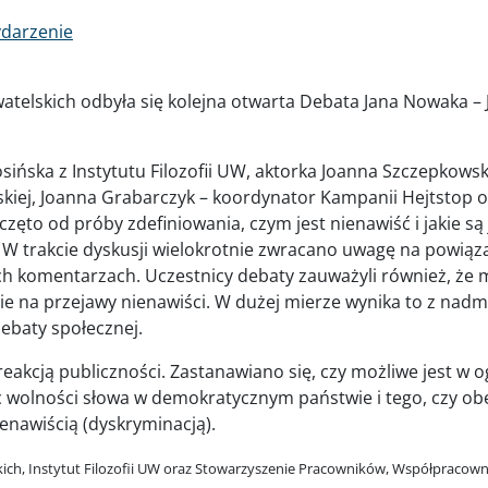
darzenie
atelskich odbyła się kolejna otwarta Debata Jana Nowaka – J
 Rosińska z Instytutu Filozofii UW, aktorka Joanna Szczepkow
ńskiej, Joanna Grabarczyk – koordynator Kampanii Hejtstop 
ęto od próby zdefiniowania, czym jest nienawiść i jakie są j
. W trakcie dyskusji wielokrotnie zwracano uwagę na powiąza
wych komentarzach. Uczestnicy debaty zauważyli również, ż
ie na przejawy nienawiści. W dużej mierze wynika to z nadm
ebaty społecznej.
reakcją publiczności. Zastanawiano się, czy możliwe jest w o
 wolności słowa w demokratycznym państwie i tego, czy ob
enawiścią (dyskryminacją).
ch, Instytut Filozofii UW oraz Stowarzyszenie Pracowników, Współpracownik