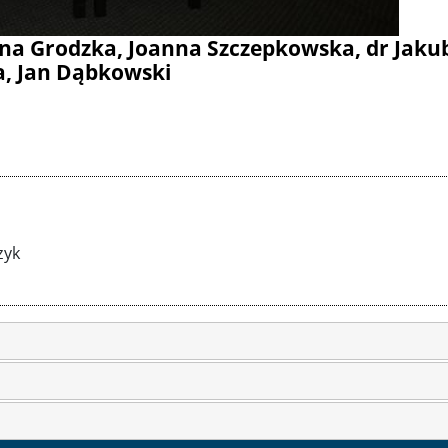
a, dr Jakub Kloc-Konkołowicz, Joanna
H
zyk