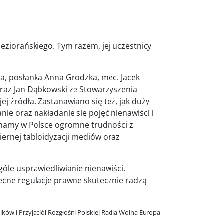
eziorańskiego. Tym razem, jej uczestnicy
ska, posłanka Anna Grodzka, mec. Jacek
oraz Jan Dąbkowski ze Stowarzyszenia
ej źródła. Zastanawiano się też, jak duży
nie oraz nakładanie się pojęć nienawiści i
e mamy w Polsce ogromne trudności z
iernej tabloidyzacji mediów oraz
góle usprawiedliwianie nienawiści.
ecne regulacje prawne skutecznie radzą
ów i Przyjaciół Rozgłośni Polskiej Radia Wolna Europa