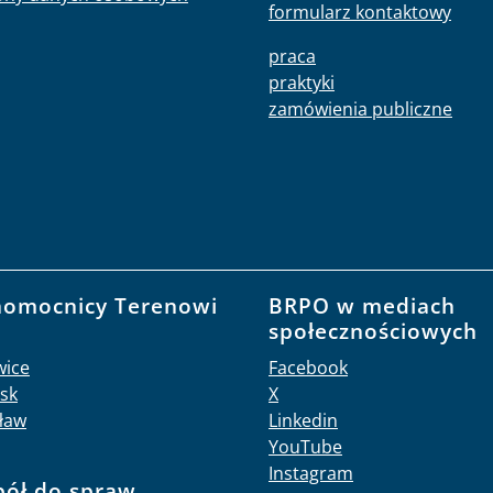
formularz kontaktowy
praca
praktyki
zamówienia publiczne
nomocnicy Terenowi
BRPO w mediach
O
społecznościowych
wice
Facebook
sk
X
ław
Linkedin
YouTube
Instagram
pół do spraw