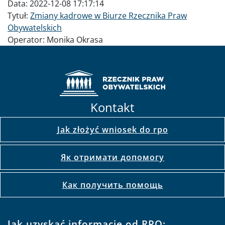
Data:
2022-12-08 17:17:14
Tytuł:
Zmiany kadrowe w Biurze Rzecznika Praw
Obywatelskich
Operator:
Monika Okrasa
Kontakt
Jak złożyć wniosek do rpo
Як отримати допомогу
Как получить помощь
Jak uzyskać informacje od RPO: