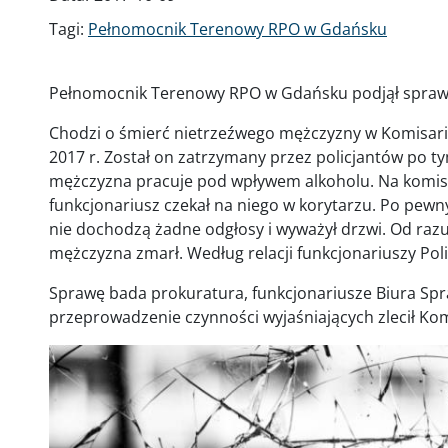
Tagi:
Pełnomocnik Terenowy RPO w Gdańsku
Pełnomocnik Terenowy RPO w Gdańsku podjął sprawę
Chodzi o śmierć nietrzeźwego mężczyzny w Komisaria
2017 r. Został on zatrzymany przez policjantów po tym,
mężczyzna pracuje pod wpływem alkoholu. Na komisar
funkcjonariusz czekał na niego w korytarzu. Po pewnym
nie dochodzą żadne odgłosy i wyważył drzwi. Od raz
mężczyzna zmarł. Według relacji funkcjonariuszy Pol
Sprawę bada prokuratura, funkcjonariusze Biura Spr
przeprowadzenie czynności wyjaśniających zlecił Ko