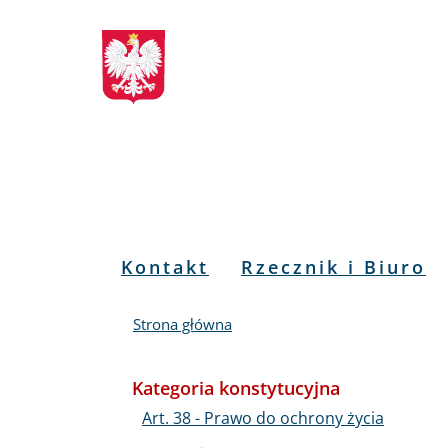
Biuletyn
Przejdź
Przejdź
Przejdź
Przejdź
do
do
to
do
Informacji
menu
treści
informacji
mapy
głównego
o
serwisu
Publicznej
kontakcie
RPO
Menu
Kontakt
Rzecznik i Biuro
PL
Strona główna
Kategoria konstytucyjna
Art. 38 - Prawo do ochrony życia