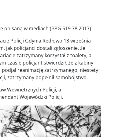
 opisaną w mediach (BPG.519.78.2017).
cie Policji Gdynia Redłowo 13 września
 jak policjanci dostali zgłoszenie, że
iacie zatrzymany korzystał z toalety, a
 czasie policjant stwierdził, że z kabiny
u podjął reanimację zatrzymanego, niestety
icji, zatrzymany popełnił samobójstwo.
aw Wewnętrznych Policji, a
mendant Wojewódzki Policji.