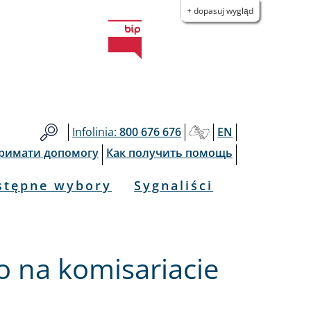
+ dopasuj wygląd
Infolinia:
800 676 676
EN
тримати допомогу
Как получить помощь
stępne wybory
Sygnaliści
 na komisariacie