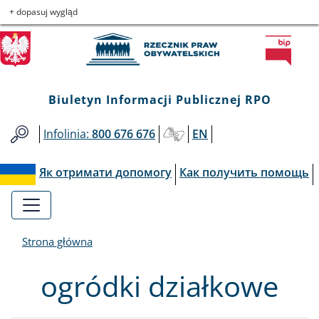
Biuletyn
Przejdź
Przejdź
Przejdź
Przejdź
+ dopasuj wygląd
do
do
to
do
Informacji
menu
treści
informacji
mapy
głównego
o
serwisu
Publicznej
kontakcie
Biuletyn Informacji Publicznej RPO
RPO
Infolinia:
800 676 676
EN
Як отримати допомогу
Как получить помощь
Strona główna
ogródki działkowe