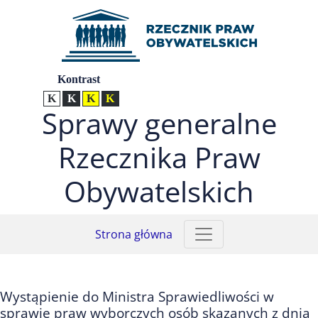
Przejdź do menu głównego (nacisnij Enter)
Przejdź do treści (nacisnij Enter)
Przejdź do mapy serwisu (nacisnij Enter)
Ustawienia
Kontrast
Kontrast normalny
Kontrast biały tekst na czarnym
Kontrast czarny tekst na żółtym
Kontrast żółty tekst na czarnym
Sprawy generalne
Rzecznika Praw
Obywatelskich
Strona główna
Wystąpienie do Ministra Sprawiedliwości w
sprawie praw wyborczych osób skazanych z dnia