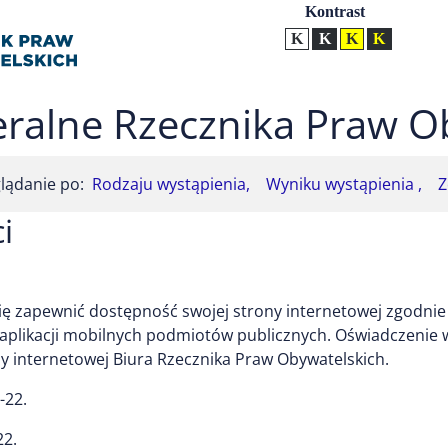
Ustawienia
Kontrast
Kontrast normalny
Kontrast biały tekst na
Kontrast czarny t
Kontrast żół
ralne Rzecznika Praw O
lądanie po:
Rodzaju wystąpienia,
Wyniku wystąpienia ,
Z
i
ę zapewnić dostępność swojej strony internetowej zgodnie z
i aplikacji mobilnych podmiotów publicznych. Oświadczenie
y internetowej Biura Rzecznika Praw Obywatelskich.
-22
.
22
.