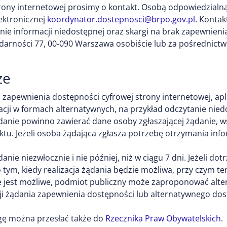
ony internetowej prosimy o kontakt. Osobą odpowiedzialną
ektronicznej
koordynator.dostepnosci@brpo.gov.pl
. Konta
enie informacji niedostępnej oraz skargi na brak zapewnie
lidarności 77, 00-090 Warszawa osobiście lub za pośrednic
ze
apewnienia dostępności cyfrowej strony internetowej, aplik
cji w formach alternatywnych, na przykład odczytanie nie
ądanie powinno zawierać dane osoby zgłaszającej żądanie, w
ktu. Jeżeli osoba żądająca zgłasza potrzebę otrzymania inf
ie niezwłocznie i nie później, niż w ciągu 7 dni. Jeżeli dot
tym, kiedy realizacja żądania będzie możliwa, przy czym te
nie jest możliwe, podmiot publiczny może zaproponować alt
i żądania zapewnienia dostępności lub alternatywnego dost
gę można przesłać także do
Rzecznika Praw Obywatelskich
.