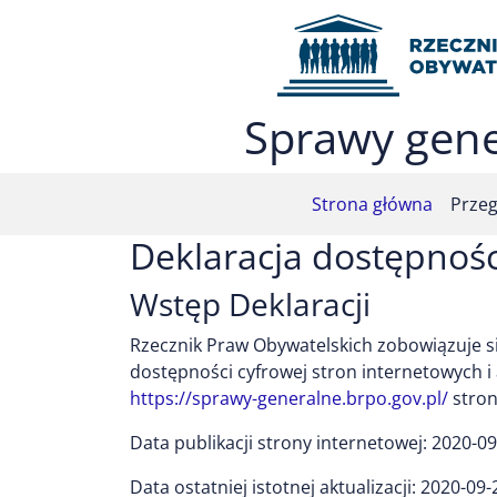
Przejdź do menu głównego (nacisnij Enter)
Przejdź do treści (nacisnij Enter)
Przejdź do mapy serwisu (nacisnij Enter)
Sprawy gene
Strona główna
Przeg
Deklaracja dostępnośc
Wstęp Deklaracji
Rzecznik Praw Obywatelskich
zobowiązuje si
dostępności cyfrowej stron internetowych 
https://sprawy-generalne.brpo.gov.pl/
stron
Data publikacji strony internetowej:
2020-09
Data ostatniej istotnej aktualizacji:
2020-09-