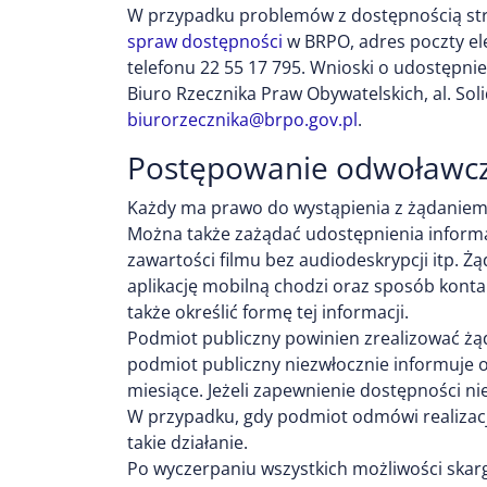
W przypadku problemów z dostępnością str
spraw dostępności
w BRPO, adres poczty el
telefonu
22 55 17 795
. Wnioski o udostępni
Biuro Rzecznika Praw Obywatelskich, al. So
biurorzecznika@brpo.gov.pl
.
Postępowanie odwoławc
Każdy ma prawo do wystąpienia z żądaniem z
Można także zażądać udostępnienia informa
zawartości filmu bez audiodeskrypcji itp. Ż
aplikację mobilną chodzi oraz sposób konta
także określić formę tej informacji.
Podmiot publiczny powinien zrealizować żądan
podmiot publiczny niezwłocznie informuje o 
miesiące. Jeżeli zapewnienie dostępności 
W przypadku, gdy podmiot odmówi realizacj
takie działanie.
Po wyczerpaniu wszystkich możliwości skar