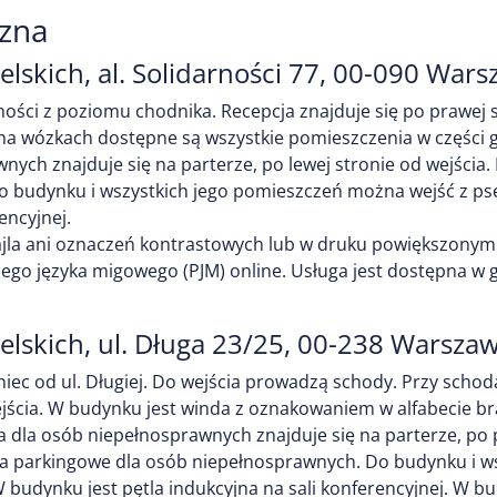
czna
lskich, al. Solidarności 77, 00-090 War
ności z poziomu chodnika. Recepcja znajduje się po prawej s
 na wózkach dostępne są wszystkie pomieszczenia w części 
awnych znajduje się na parterze, po lewej stronie od wejśc
o budynku i wszystkich jego pomieszczeń można wejść z p
encyjnej.
jla ani oznaczeń kontrastowych lub w druku powiększonym
iego języka migowego (PJM) online. Usługa jest dostępna w 
lskich, ul. Długa 23/25, 00-238 Warsza
iec od ul. Długiej. Do wejścia prowadzą schody. Przy schod
wejścia. W budynku jest winda z oznakowaniem w alfabecie b
dla osób niepełnosprawnych znajduje się na parterze, po pr
a parkingowe dla osób niepełnosprawnych. Do budynku i w
udynku jest pętla indukcyjna na sali konferencyjnej. W bu