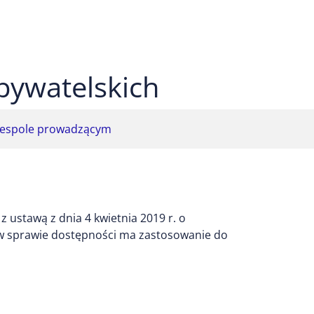
 czarnym
ekst na żółtym
ty tekst na czarnym
bywatelskich
espole prowadzącym
 ustawą z dnia 4 kwietnia 2019 r. o
 w sprawie dostępności ma zastosowanie do