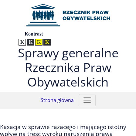
Przejdź do menu głównego (nacisnij Enter)
Przejdź do treści (nacisnij Enter)
Przejdź do mapy serwisu (nacisnij Enter)
Ustawienia
Kontrast
Kontrast normalny
Kontrast biały tekst na czarnym
Kontrast czarny tekst na żółtym
Kontrast żółty tekst na czarnym
Sprawy generalne
Rzecznika Praw
Obywatelskich
Strona główna
Kasacja w sprawie rażącego i mającego istotny
wpływ na treść wyroku naruszenia prawa