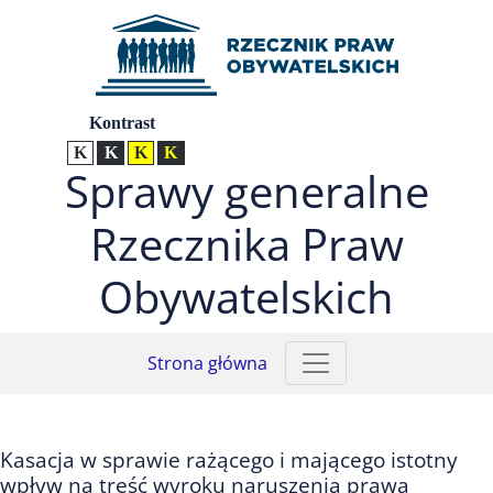
Przejdź do menu głównego (nacisnij Enter)
Przejdź do treści (nacisnij Enter)
Przejdź do mapy serwisu (nacisnij Enter)
Ustawienia
Kontrast
Kontrast normalny
Kontrast biały tekst na czarnym
Kontrast czarny tekst na żółtym
Kontrast żółty tekst na czarnym
Sprawy generalne
Rzecznika Praw
Obywatelskich
Strona główna
Kasacja w sprawie rażącego i mającego istotny
wpływ na treść wyroku naruszenia prawa