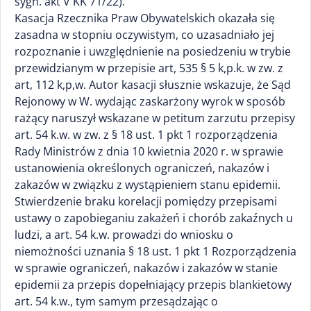
sygn. akt V KK 71/22).
Kasacja Rzecznika Praw Obywatelskich okazała się
zasadna w stopniu oczywistym, co uzasadniało jej
rozpoznanie i uwzględnienie na posiedzeniu w trybie
przewidzianym w przepisie art, 535 § 5 k,p.k. w zw. z
art, 112 k,p,w. Autor kasacji słusznie wskazuje, że Sąd
Rejonowy w W. wydając zaskarżony wyrok w sposób
rażący naruszył wskazane w petitum zarzutu przepisy
art. 54 k.w. w zw. z § 18 ust. 1 pkt 1 rozporządzenia
Rady Ministrów z dnia 10 kwietnia 2020 r. w sprawie
ustanowienia określonych ograniczeń, nakazów i
zakazów w związku z wystąpieniem stanu epidemii.
Stwierdzenie braku korelacji pomiędzy przepisami
ustawy o zapobieganiu zakażeń i chorób zakaźnych u
ludzi, a art. 54 k.w. prowadzi do wniosku o
niemożności uznania § 18 ust. 1 pkt 1 Rozporządzenia
w sprawie ograniczeń, nakazów i zakazów w stanie
epidemii za przepis dopełniający przepis blankietowy
art. 54 k.w., tym samym przesądzając o