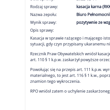
Rodzaj sprawy:
kasacja karna (RK
Nazwa zepołu:
Biuro Pełnomocni
Wynik sprawy:
pozytywnie ze wz
Opis sprawy:
Kasacja w sprawie rażącego i mającego ist
sytuacji, gdy czyn przypisany ukaranemu n
Rzecznik Praw Obywatelskich wniósł kasa
art. 110 § 1 k.p.w. zaskarżył powyższe orzec
Powołując się na przepis art. 111 k.p.w. w
materialnego, to jest art. 116 § 1 k.w., p
znamion tego wykroczenia.
RPO wniósł zatem o uchylenie zaskarżoneg