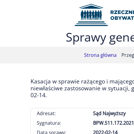
Przejdź do menu głównego (nacisnij Enter)
Przejdź do treści (nacisnij Enter)
Przejdź do mapy serwisu (nacisnij Enter)
Sprawy gene
Strona główna
Przeg
Kasacja w sprawie rażącego i mająceg
niewłaściwe zastosowanie w sytuacji,
02-14.
Adresat:
Sąd Najwyższy
Sygnatura:
BPW.511.172.2021
Data sprawy:
2022-02-14