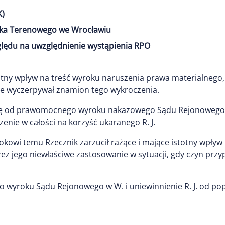
K)
ka Terenowego we Wrocławiu
ględu na uwzględnienie wystąpienia RPO
otny wpływ na treść wyroku naruszenia prawa materialnego
ie wyczerpywał znamion tego wykroczenia.
cję od prawomocnego wyroku nakazowego Sądu Rejonowego w
zenie w całości na korzyść ukaranego R. J.
yrokowi temu Rzecznik zarzucił rażące i mające istotny wpły
oprzez jego niewłaściwe zastosowanie w sytuacji, gdy czyn p
o wyroku Sądu Rejonowego w W. i uniewinnienie R. J. od po