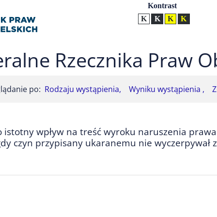
Ustawienia
Kontrast
Kontrast normalny
Kontrast biały tekst na
Kontrast czarny t
Kontrast żół
ralne Rzecznika Praw O
lądanie po:
Rodzaju wystąpienia,
Wyniku wystąpienia ,
Z
o istotny wpływ na treść wyroku naruszenia prawa
 gdy czyn przypisany ukaranemu nie wyczerpywał 