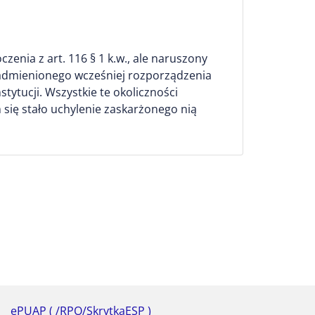
zenia z art. 116 § 1 k.w., ale naruszony
nadmienionego wcześniej rozporządzenia
ytucji. Wszystkie te okoliczności
się stało uchylenie zaskarżonego nią
ePUAP ( /RPO/SkrytkaESP )