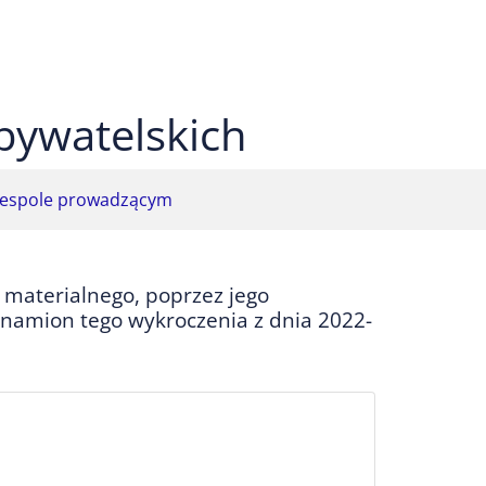
 czarnym
ekst na żółtym
ty tekst na czarnym
bywatelskich
espole prowadzącym
 materialnego, poprzez jego
znamion tego wykroczenia z dnia 2022-