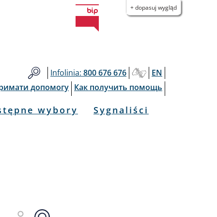
+ dopasuj wygląd
Infolinia:
800 676 676
EN
тримати допомогу
Как получить помощь
stępne wybory
Sygnaliści