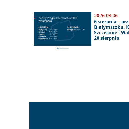
Obraz
2026-08-06
6 sierpnia – pr
Białymstoku, K
Szczecinie i W
20 sierpnia