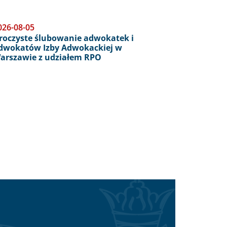
026-08-05
roczyste ślubowanie adwokatek i
dwokatów Izby Adwokackiej w
arszawie z udziałem RPO