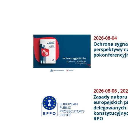
Obraz
2026-08-04
Ochrona sygnal
perspektywy na
pokonferencyjn
Obraz
2026-08-06
,
202
Zasady naboru
europejskich 
delegowanych 
konstytucyjny
RPO