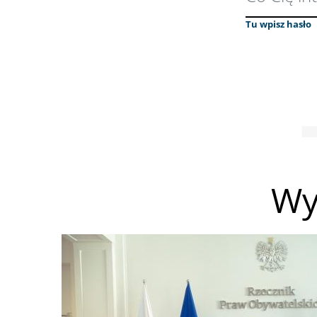
Tu wpisz hasło
Wy
Obraz