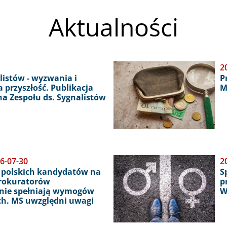
Aktualności
Obraz
2
istów - wyzwania i
P
 przyszłość. Publikacja
M
a Zespołu ds. Sygnalistów
6-07-30
Obraz
2
 polskich kandydatów na
S
prokuratorów
p
nie spełniają wymogów
W
ch. MS uwzględni uwagi