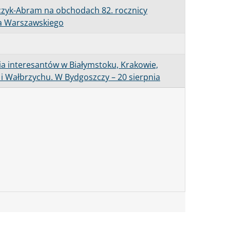
czyk-Abram na obchodach 82. rocznicy
a Warszawskiego
cia interesantów w Białymstoku, Krakowie,
e i Wałbrzychu. W Bydgoszczy – 20 sierpnia