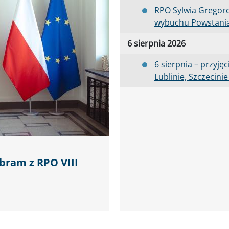
RPO Sylwia Gregor
wybuchu Powstani
6 sierpnia 2026
6 sierpnia – przyję
Lublinie, Szczecini
bram z RPO VIII