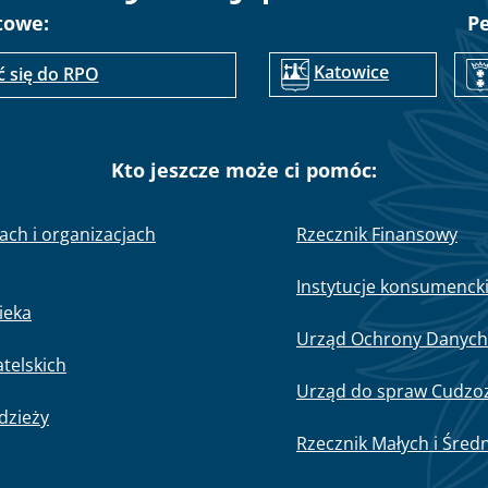
towe:
P
Katowice
ć się do RPO
Kto jeszcze może ci pomóc:
nach i organizacjach
Rzecznik Finansowy
Instytucje konsumenck
ieka
Urząd Ochrony Danyc
telskich
Urząd do spraw Cudz
odzieży
Rzecznik Małych i Śred