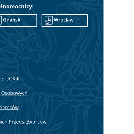
ełnomocnicy:
Gdańsk
Wrocław
ie. UOKiK
h Osobowych
oziemców
nich Przedsiębiorców