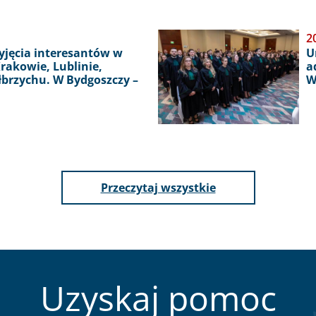
Obraz
2
zyjęcia interesantów w
U
rakowie, Lublinie,
a
ałbrzychu. W Bydgoszczy –
W
aktualności
Przeczytaj wszystkie
Uzyskaj pomoc