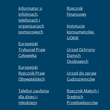
Informator o
Rzecznik
infoliniach,
Finansowy
telefonach i
organizacjach
Instytucje
pomocowych
konsumenckie.
UOKiK
Europejski
Trybunał Praw
Urząd Ochrony
Człowieka
Danych
Osobowych
Europejski
Rzecznik Praw
Urząd do spraw
Obywatelskich
Cudzoziemców
Telefon zaufania
Rzecznik Małych i
dla dzieci i
Średnich
młodzieży
Przedsiębiorców