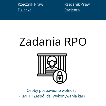
Rzecznik Praw
Rzecznik Praw
Dziecka
Pacjenta
Zadania RPO
Obraz
Osoby pozbawione wolności
(KMPT i Zespół ds. Wykonywania kar)