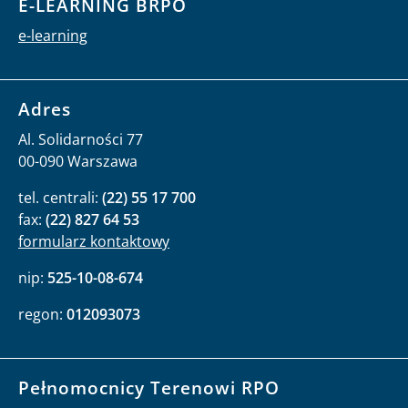
E-LEARNING BRPO
e-learning
Adres
Al. Solidarności 77
00-090 Warszawa
tel. centrali:
(22) 55 17 700
fax:
(22) 827 64 53
formularz kontaktowy
nip:
525-10-08-674
regon:
012093073
Pełnomocnicy Terenowi RPO