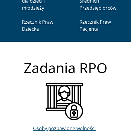
dla dzieci i
Średnich
młodzieży
Przedsiębiorców
Rzecznik Praw
Rzecznik Praw
Dziecka
Pacjenta
Zadania RPO
Obraz
Osoby pozbawione wolności