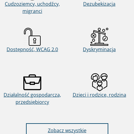
Cudzoziemcy, uchodźcy,
Dezubekizacja
migranci
Dostępność, WCAG 2.0
Dyskryminacja
Działalność gospodarcza,
Dzieci i rodzice, rodzina
przedsiębiorcy
sprawy dla obywateli
Zobacz wszystkie